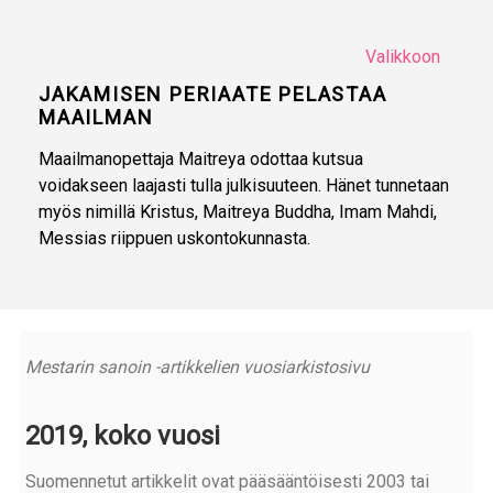
Valikkoon
JAKAMISEN PERIAATE PELASTAA
MAAILMAN
Maailmanopettaja Maitreya odottaa kutsua
voidakseen laajasti tulla julkisuuteen. Hänet tunnetaan
myös nimillä Kristus, Maitreya Buddha, Imam Mahdi,
Messias riippuen uskontokunnasta.
Mestarin sanoin -artikkelien vuosiarkistosivu
2019, koko vuosi
Suomennetut artikkelit ovat pääsääntöisesti 2003 tai