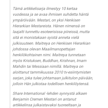
Tämä artikkelisarja ilmestyy 10 kertaa
vuodessa ja se avaa ihmisen suhdetta häntä
ympäröivään. Mestari, on yksi Henkisen
Hierarkian Mestareista. Hänen nimensä on
laajalti tunnettu esoteerisissa piireissä, mutta
sitä ei monistakaan syistä anneta vielä
julkisuuteen. Maitreya on Henkisen Hierarkian
johdossa olevan Maailmanopettajan
henkilökohtainen nimi. Maitreya tunnetaan
myös Kristuksen, Buddhan, Krishnan, Imam
Mahdin tai Messiaan nimillä. Maitreya on
aloittanut tammikuussa 2010 tv-esiintymisten
sarjan, joka tulee johtamaan julkitulon päivään,
jolloin Hän julkistaa todellisen henkilöytensä.
Share International -lehden synnystä alkaen
Benjamin Cremen Mestari on antanut
artikkelinsa julkaistavaksi tuoreeltaan ja