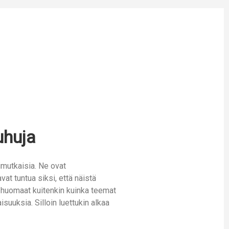
uhuja
nimutkaisia. Ne ovat
vat tuntua siksi, että näistä
a huomaat kuitenkin kuinka teemat
suuksia. Silloin luettukin alkaa