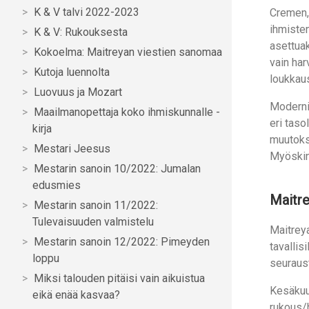
K & V talvi 2022-2023
Cremen, 
ihmisten
K & V: Rukouksesta
asettuak
Kokoelma: Maitreyan viestien sanomaa
vain har
Kutoja luennolta
loukkaus
Luovuus ja Mozart
Modernin
Maailmanopettaja koko ihmiskunnalle -
eri taso
kirja
muutoks
Mestari Jeesus
Myöskin 
Mestarin sanoin 10/2022: Jumalan
edusmies
Maitre
Mestarin sanoin 11/2022:
Tulevaisuuden valmistelu
Maitreya
Mestarin sanoin 12/2022: Pimeyden
tavallis
loppu
seuraust
Miksi talouden pitäisi vain aikuistua
Kesäkuu
eikä enää kasvaa?
rukous/h