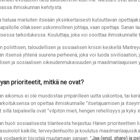
assa ihmiskunnan kehitystä.
 haluaa mieluiten itseään yksinkertaisesti kutsuttavan opettajaks
aapallolle ollakseen uskonnollinen johtaja, vaan opettaja. Sanan 
sessa tarkoitukessa. Kouluttaja, joka voi osoittaa ihmiskunnalle
 poliittisen, taloudellisen ja sosiaalisen kriisin keskellä Maitr
 itsensä yhtenä suurena perheenä, joka voi luoda sivilisaation,
lisen ja sosiaalisen oikeudenmukaisuuden ja maailmanlaajuisen yh
yan prioriteetit, mitkä ne ovat?
n aikomus ei ole muodostaa ympärilleen uutta uskontoa, tai kerä
arkoituksensa on opettaa ihmiskunnalle ”itsetajuamisen ja itse
 sillä taipaleella ovat ”vilpitön mieli, hengen rehellisyys ja kyky 
n huoli sosiaalisesta tilanteesta heijastuu Hänen prioriteettien lis
t asuinolot kaikille, terveydenhuolto ja koulutus maailmanlaajuisi
ä voidaankin tiivistää muutamaan sanaan: ”
Jaa (engl. share) ja p