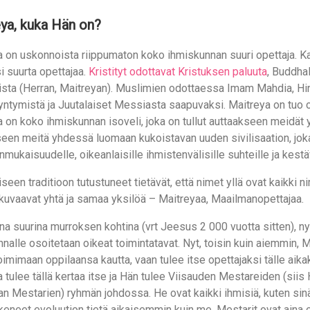
ya, kuka Hän on?
a on uskonnoista riippumaton koko ihmiskunnan suuri opettaja. 
i suurta opettajaa.
Kristityt odottavat Kristuksen paluuta
, Buddha
sta (Herran, Maitreyan). Muslimien odottaessa Imam Mahdia, Hin
yntymistä ja Juutalaiset Messiasta saapuvaksi. Maitreya on tuo 
a on koko ihmiskunnan isoveli, joka on tullut auttaakseen meidä
een meitä yhdessä luomaan kukoistavan uuden sivilisaation, joka
mukaisuudelle, oikeanlaisille ihmistenvälisille suhteille ja kest
seen traditioon tutustuneet tietävät, että nimet yllä ovat kaikki ni
kuvaavat yhtä ja samaa yksilöä – Maitreyaa, Maailmanopettajaa.
na suurina murroksen kohtina (vrt Jeesus 2 000 vuotta sitten), ny
nalle osoitetaan oikeat toimintatavat. Nyt, toisin kuin aiemmin,
toimimaan oppilaansa kautta, vaan tulee itse opettajaksi tälle aika
 tulee tällä kertaa itse ja Hän tulee Viisauden Mestareiden (siis
an Mestarien) ryhmän johdossa. He ovat kaikki ihmisiä, kuten sinä
keneet evoluution tietä aikaisemmin kuin me. Mestarit ovat aina o