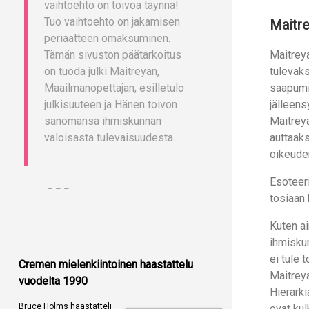
vaihtoehto on toivoa täynnä!
Tuo vaihtoehto on jakamisen
Maitre
periaatteen omaksuminen.
Tämän sivuston päätarkoitus
Maitrey
on tuoda julki Maitreyan,
tulevaks
Maailmanopettajan, esilletulo
saapumi
julkisuuteen ja Hänen toivon
jälleens
sanomansa ihmiskunnan
Maitrey
valoisasta tulevaisuudesta.
auttaaks
oikeuden
Esoteeri
– – –
tosiaan 
Kuten ai
ihmiskun
ei tule 
Cremen mielenkiintoinen haastattelu
Maitreya
vuodelta 1990
Hierarki
Bruce Holms haastatteli
ovat kul