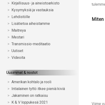
Kirjallisuus- ja aineistoarkisto
tulemme
Kysymyksiä ja vastauksia
Lehdistölle
Miten 
Lisätietoa aiheistamme
Maitreya
Mestari
Transmissio-meditaatio
Uutiset
Videoita
Uusimmat & nostot
Amerikan kohtalo ja rooli
Intialainen tyttö itkee pieniä kiviä
Jakaminen on ratkaisu
K & V loppukesä 2021
Viime vu