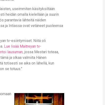
laisten, useimmiten käsityksiltään
ti heidän omalla kielellään ja suurin
ös parantavia lähteitä näiden
a ja Intiassa ovat vetäneet puoleensa
an tv-esiintymiset. Niitä oli
sa.
Lue lisää Maitreyan tv-
antoi lausuman
, jossa Mestari toteaa,
 tämä ja olkaa valmiita Hänen
tä totisesti se aika on lähellä, kun
on se totuus.”
luomaan