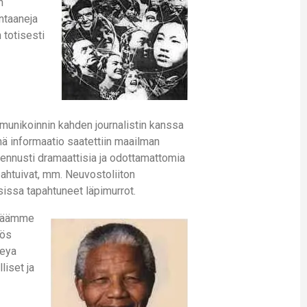
n
ntaaneja
 totisesti
munikoinnin kahden journalistin kanssa
ä informaatio saatettiin maailman
ennusti dramaattisia ja odottamattomia
pahtuivat, mm. Neuvostoliiton
issa tapahtuneet läpimurrot.
ämäämme
yös
reya
liset ja