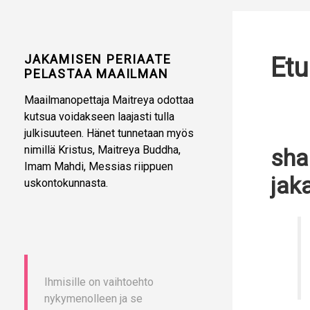
JAKAMISEN PERIAATE
Etu
PELASTAA MAAILMAN
Maailmanopettaja Maitreya odottaa
kutsua voidakseen laajasti tulla
julkisuuteen. Hänet tunnetaan myös
nimillä Kristus, Maitreya Buddha,
shar
Imam Mahdi, Messias riippuen
jak
uskontokunnasta.
Ihmisille on vaihtoehto
nykymenolleen ja se