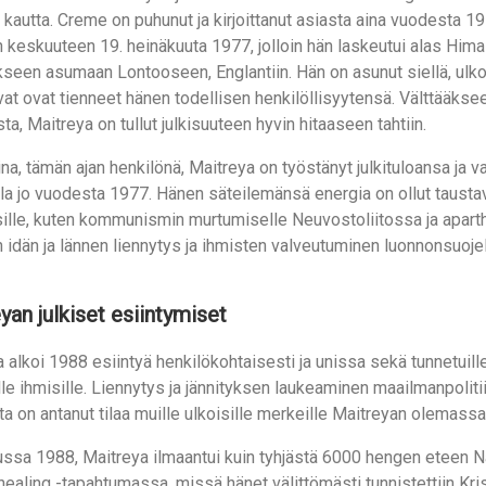
kautta. Creme on puhunut ja kirjoittanut asiasta aina vuodesta 
 keskuuteen 19. heinäkuuta 1977, jolloin hän laskeutui alas Himal
seen asumaan Lontooseen, Englantiin. Hän on asunut siellä, ulkop
vat ovat tienneet hänen todellisen henkilöllisyytensä. Välttääk
ta, Maitreya on tullut julkisuuteen hyvin hitaaseen tahtiin.
a, tämän ajan henkilönä, Maitreya on työstänyt julkituloansa ja v
lla jo vuodesta 1977. Hänen säteilemänsä energia on ollut taustav
ille, kuten kommunismin murtumiselle Neuvostoliitossa ja aparth
idän ja lännen liennytys ja ihmisten valveutuminen luonnonsuojel
yan julkiset esiintymiset
 alkoi 1988 esiintyä henkilökohtaisesti ja unissa sekä tunnetuille 
ille ihmisille. Liennytys ja jännityksen laukeaminen maailmanpoliti
a on antanut tilaa muille ulkoisille merkeille Maitreyan olemassa
ssa 1988, Maitreya ilmaantui kuin tyhjästä 6000 hengen eteen N
ealing -tapahtumassa, missä hänet välittömästi tunnistettiin Kri