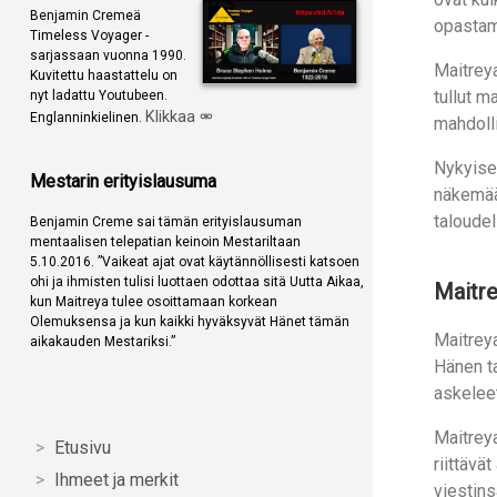
Benjamin Cremeä
opastam
Timeless Voyager -
sarjassaan vuonna 1990.
Maitreya
Kuvitettu haastattelu on
tullut m
nyt ladattu Youtubeen.
Klikkaa
Englanninkielinen.
mahdolli
Nykyisen
Mestarin erityislausuma
näkemään
taloudel
Benjamin Creme sai tämän erityislausuman
mentaalisen telepatian keinoin Mestariltaan
5.10.2016. ”Vaikeat ajat ovat käytännöllisesti katsoen
ohi ja ihmisten tulisi luottaen odottaa sitä Uutta Aikaa,
Maitre
kun Maitreya tulee osoittamaan korkean
Olemuksensa ja kun kaikki hyväksyvät Hänet tämän
Maitreya
aikakauden Mestariksi.”
Hänen t
askeleet
Maitreya
Etusivu
riittävä
Ihmeet ja merkit
viestins