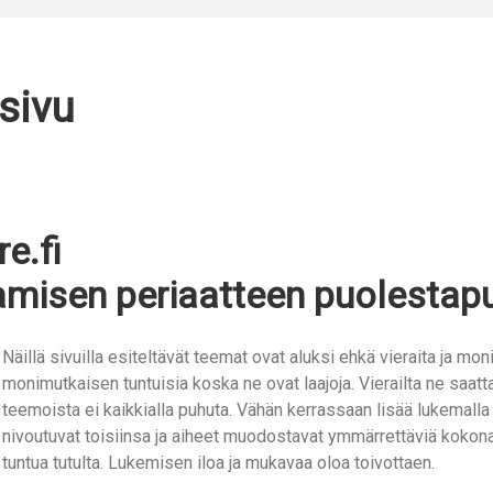
sivu
e.fi
amisen periaatteen puolestap
Näillä sivuilla esiteltävät teemat ovat aluksi ehkä vieraita ja mo
monimutkaisen tuntuisia koska ne ovat laajoja. Vierailta ne saatta
teemoista ei kaikkialla puhuta. Vähän kerrassaan lisää lukemall
nivoutuvat toisiinsa ja aiheet muodostavat ymmärrettäviä kokonai
tuntua tutulta. Lukemisen iloa ja mukavaa oloa toivottaen.