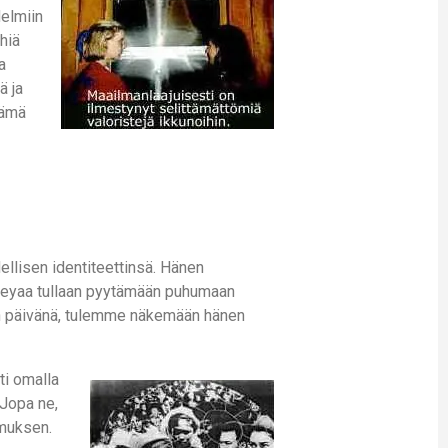
delmiin
yhiä
a
ä ja
Nämä
llisen identiteettinsä. Hänen
reyaa tullaan pyytämään puhumaan
ulon päivänä, tulemme näkemään hänen
ti omalla
 Jopa ne,
emuksen.