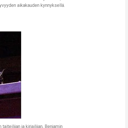
hyvyyden aikakauden kynnyksellä.
iteilijan ja kirjailijan, Benjamin