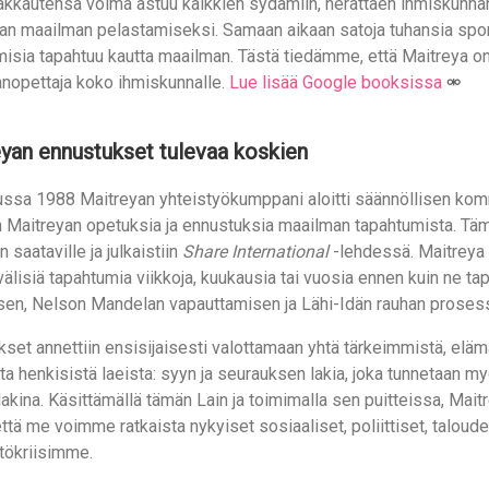
akkautensa voima astuu kaikkien sydämiin, herättäen ihmiskunna
an maailman pelastamiseksi. Samaan aikaan satoja tuhansia spo
isia tapahtuu kautta maailman. Tästä tiedämme, että Maitreya on
nopettaja koko ihmiskunnalle.
Lue lisää Google booksissa
yan ennustukset tulevaa koskien
ussa 1988 Maitreyan yhteistyökumppani aloitti säännöllisen kom
n Maitreyan opetuksia ja ennustuksia maailman tapahtumista. Täm
n saataville ja julkaistiin
Share International
-lehdessä. Maitreya 
älisiä tapahtumia viikkoja, kuukausia tai vuosia ennen kuin ne ta
sen, Nelson Mandelan vapauttamisen ja Lähi-Idän rauhan prosess
kset annettiin ensisijaisesti valottamaan yhtä tärkeimmistä, el
ta henkisistä laeista: syyn ja seurauksen lakia, joka tunnetaan m
akina. Käsittämällä tämän Lain ja toimimalla sen puitteissa, Mait
ttä me voimme ratkaista nykyiset sosiaaliset, poliittiset, taloudel
tökriisimme.