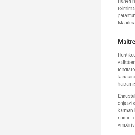
Hänen r
toimima
parantum
Maailma
Maitre
Huhtiku
välittäe
lehdistö
kansainv
hajoami
Ennustu
ohjaavis
karman l
sanoo, e
ympäris