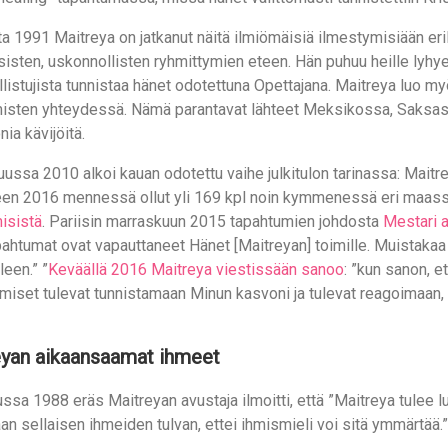
 1991 Maitreya on jatkanut näitä ilmiömäisiä ilmestymisiään eri
isten, uskonnollisten ryhmittymien eteen. Hän puhuu heille lyhyes
listujista tunnistaa hänet odotettuna Opettajana. Maitreya luo my
misten yhteydessä. Nämä parantavat lähteet Meksikossa, Saksass
nia kävijöitä.
ssa 2010 alkoi kauan odotettu vaihe julkitulon tarinassa: Maitrey
en 2016 mennessä ollut yli 169 kpl noin kymmenessä eri maas
isistä
. Pariisin marraskuun 2015 tapahtumien johdosta
Mestari 
pahtumat ovat vapauttaneet Hänet [Maitreyan] toimille. Muistakaa
lleen.” ”
Keväällä 2016 Maitreya viestissään sanoo
: ”kun sanon, et
hmiset tulevat tunnistamaan Minun kasvoni ja tulevat reagoimaan, 
eyan aikaansaamat ihmeet
sa 1988 eräs Maitreyan avustaja ilmoitti, että ”Maitreya tulee 
n sellaisen ihmeiden tulvan, ettei ihmismieli voi sitä ymmärtää.”