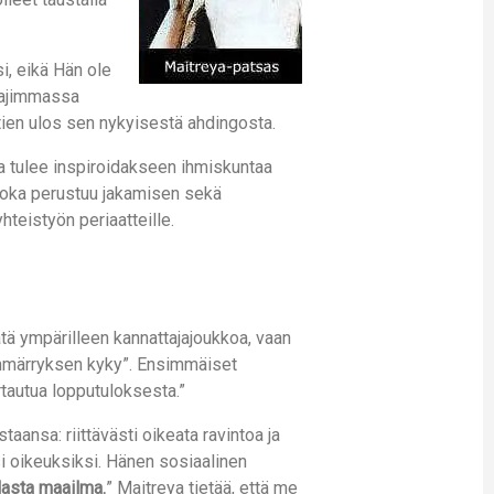
i, eikä Hän ole
laajimmassa
 tien ulos sen nykyisestä ahdingosta.
eya tulee inspiroidakseen ihmiskuntaa
 joka perustuu jakamisen sekä
teistyön periaatteille.
tä ympärilleen kannattajajoukkoa, vaan
ymmärryksen kyky”. Ensimmäiset
irtautua lopputuloksesta.”
taansa: riittävästi oikeata ravintoa ja
ksi oikeuksiksi. Hänen sosiaalinen
elasta maailma.
” Maitreya tietää, että me