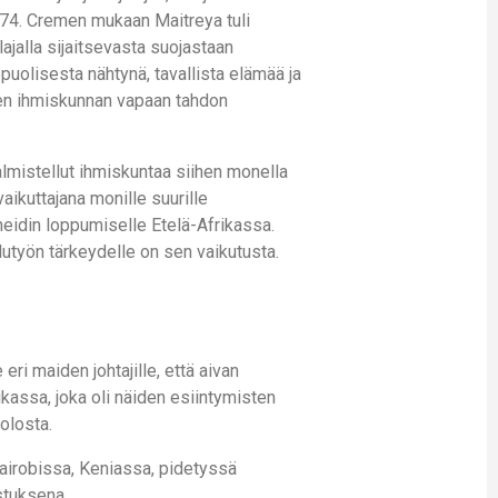
1974. Cremen mukaan Maitreya tuli
ajalla sijaitsevasta suojastaan
uolisesta nähtynä, tavallista elämää ja
seen ihmiskunnan vapaan tahdon
almistellut ihmiskuntaa siihen monella
aikuttajana monille suurille
eidin loppumiselle Etelä-Afrikassa.
utyön tärkeydelle on sen vaikutusta.
eri maiden johtajille, että aivan
ikassa, joka oli näiden esiintymisten
olosta.
airobissa, Keniassa, pidetyssä
stuksena.