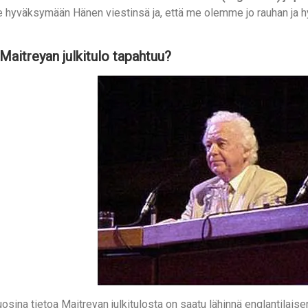
 hyväksymään Hänen viestinsä ja, että me olemme jo rauhan ja 
Maitreyan julkitulo tapahtuu?
osina tietoa Maitreyan julkitulosta on saatu lähinnä englantilaisen ta