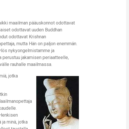
Kaikki maailman pääuskonnot odottavat
laiset odottavat uuden Buddhan
dut odottavat Krishnan
opettaja, mutta Hän on paljon enemmän.
t ylös nykyongelmistamme ja
 perustuu jakamisen periaatteelle,
ävälle rauhalle maailmassa.
miä, jotka
tkin
 Maailmanopettaja
kaudelle.
 Henkisen
 ja minä, jotka
lleet taustalla