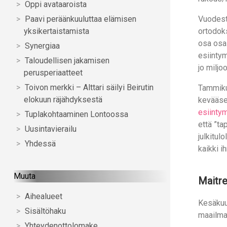
Oppi avataaroista
Paavi peräänkuuluttaa elämisen
Vuodesta
yksikertaistamista
ortodoks
osa osal
Synergiaa
esiinty
Taloudellisen jakamisen
jo miljoo
perusperiaatteet
Toivon merkki – Alttari säilyi Beirutin
Tammikuu
elokuun räjähdyksestä
kevääse
esiintym
Tuplakohtaaminen Lontoossa
että ”ta
Uusintavierailu
julkitulo
Yhdessä
kaikki i
Muuta
Maitr
Aihealueet
Kesäkuus
Sisältöhaku
maailmaa
Yhteydenottolomake