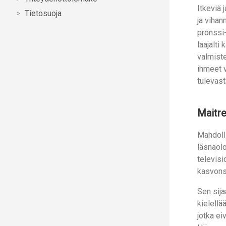
Itkeviä 
Tietosuoja
ja vihan
pronssi-
laajalti
valmiste
ihmeet v
tulevast
Maitre
Mahdoll
läsnäol
televisi
kasvons
Sen sij
kielellä
jotka e