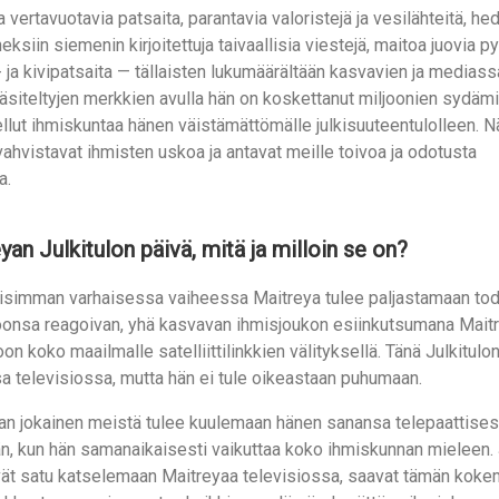
ja vertavuotavia patsaita, parantavia valoristejä ja vesilähteitä, he
neksiin siemenin kirjoitettuja taivaallisia viestejä, maitoa juovia p
 ja kivipatsaita — tällaisten lukumäärältään kasvavien ja mediass
 käsiteltyjen merkkien avulla hän on koskettanut miljoonien sydämi
llut ihmiskuntaa hänen väistämättömälle julkisuuteentulolleen. 
ahvistavat ihmisten uskoa ja antavat meille toivoa ja odotusta
a.
yan Julkitulon päivä, mitä ja milloin se on?
isimman varhaisessa vaiheessa Maitreya tulee paljastamaan tode
oonsa reagoivan, yhä kasvavan ihmisjoukon esiinkutsumana Mait
oon koko maailmalle satelliittilinkkien välityksellä. Tänä Julkit
a televisiossa, mutta hän ei tule oikeastaan puhumaan.
aan jokainen meistä tulee kuulemaan hänen sanansa telepaattises
än, kun hän samanaikaisesti vaikuttaa koko ihmiskunnan mieleen.
ivät satu katselemaan Maitreyaa televisiossa, saavat tämän kok