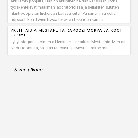
altruismin pohjalta, Hän on aktiivinen heidän kanssaan, jotka
työskentelevät maailman laboratorioissa ja sellaisten suurten
filantrooppisten liikkeiden kanssa kuten Punainen risti sekä
nopeasti kehittyvien hyvää tekevien liikkeiden kanssa.
YKSITTAISIA MESTAREITA RAKOCZI MORYA JA KOOT
HOOMI
Lyhyt biografia kolmesta Henkisen Hierarkian Mestarista: Mestari
Koot Hoomista, Mestari Moryasta ja Mestari Rakoczista.
Sivun alkuun