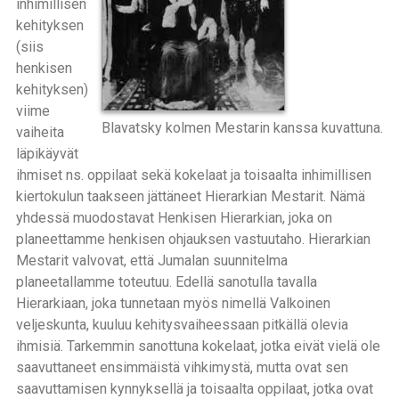
inhimillisen
kehityksen
(siis
henkisen
kehityksen)
viime
Blavatsky kolmen Mestarin kanssa kuvattuna.
vaiheita
läpikäyvät
ihmiset ns. oppilaat sekä kokelaat ja toisaalta inhimillisen
kiertokulun taakseen jättäneet Hierarkian Mestarit. Nämä
yhdessä muodostavat Henkisen Hierarkian, joka on
planeettamme henkisen ohjauksen vastuutaho. Hierarkian
Mestarit valvovat, että Jumalan suunnitelma
planeetallamme toteutuu. Edellä sanotulla tavalla
Hierarkiaan, joka tunnetaan myös nimellä Valkoinen
veljeskunta, kuuluu kehitysvaiheessaan pitkällä olevia
ihmisiä. Tarkemmin sanottuna kokelaat, jotka eivät vielä ole
saavuttaneet ensimmäistä vihkimystä, mutta ovat sen
saavuttamisen kynnyksellä ja toisaalta oppilaat, jotka ovat