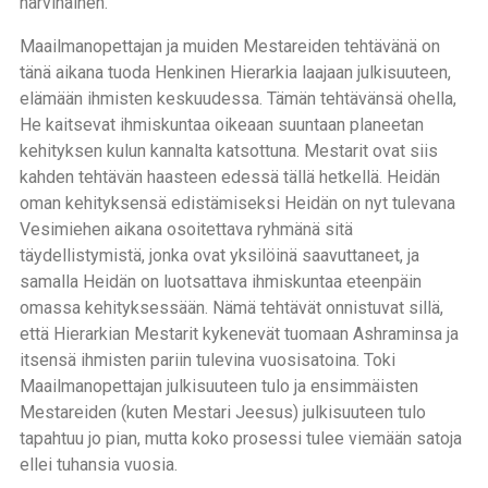
harvinainen.
Maailmanopettajan ja muiden Mestareiden tehtävänä on
tänä aikana tuoda Henkinen Hierarkia laajaan julkisuuteen,
elämään ihmisten keskuudessa. Tämän tehtävänsä ohella,
He kaitsevat ihmiskuntaa oikeaan suuntaan planeetan
kehityksen kulun kannalta katsottuna. Mestarit ovat siis
kahden tehtävän haasteen edessä tällä hetkellä. Heidän
oman kehityksensä edistämiseksi Heidän on nyt tulevana
Vesimiehen aikana osoitettava ryhmänä sitä
täydellistymistä, jonka ovat yksilöinä saavuttaneet, ja
samalla Heidän on luotsattava ihmiskuntaa eteenpäin
omassa kehityksessään. Nämä tehtävät onnistuvat sillä,
että Hierarkian Mestarit kykenevät tuomaan Ashraminsa ja
itsensä ihmisten pariin tulevina vuosisatoina. Toki
Maailmanopettajan julkisuuteen tulo ja ensimmäisten
Mestareiden (kuten Mestari Jeesus) julkisuuteen tulo
tapahtuu jo pian, mutta koko prosessi tulee viemään satoja
ellei tuhansia vuosia.