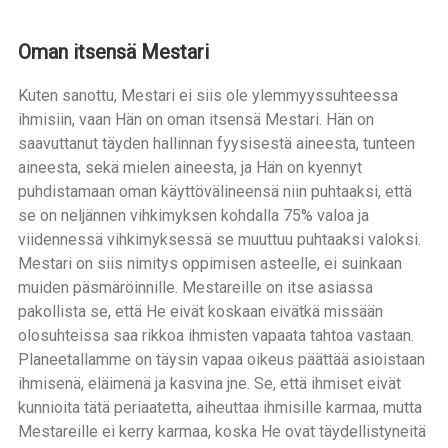
Oman itsensä Mestari
Kuten sanottu, Mestari ei siis ole ylemmyyssuhteessa
ihmisiin, vaan Hän on oman itsensä Mestari. Hän on
saavuttanut täyden hallinnan fyysisestä aineesta, tunteen
aineesta, sekä mielen aineesta, ja Hän on kyennyt
puhdistamaan oman käyttövälineensä niin puhtaaksi, että
se on neljännen vihkimyksen kohdalla 75% valoa ja
viidennessä vihkimyksessä se muuttuu puhtaaksi valoksi.
Mestari on siis nimitys oppimisen asteelle, ei suinkaan
muiden päsmäröinnille. Mestareille on itse asiassa
pakollista se, että He eivät koskaan eivätkä missään
olosuhteissa saa rikkoa ihmisten vapaata tahtoa vastaan.
Planeetallamme on täysin vapaa oikeus päättää asioistaan
ihmisenä, eläimenä ja kasvina jne. Se, että ihmiset eivät
kunnioita tätä periaatetta, aiheuttaa ihmisille karmaa, mutta
Mestareille ei kerry karmaa, koska He ovat täydellistyneitä