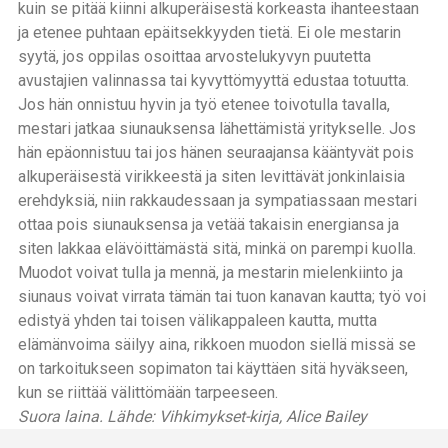
kuin se pitää kiinni alkuperäisestä korkeasta ihanteestaan
ja etenee puhtaan epäitsekkyyden tietä. Ei ole mestarin
syytä, jos oppilas osoittaa arvostelukyvyn puutetta
avustajien valinnassa tai kyvyttömyyttä edustaa totuutta.
Jos hän onnistuu hyvin ja työ etenee toivotulla tavalla,
mestari jatkaa siunauksensa lähettämistä yritykselle. Jos
hän epäonnistuu tai jos hänen seuraajansa kääntyvät pois
alkuperäisestä virikkeestä ja siten levittävät jonkinlaisia
erehdyksiä, niin rakkaudessaan ja sympatiassaan mestari
ottaa pois siunauksensa ja vetää takaisin energiansa ja
siten lakkaa elävöittämästä sitä, minkä on parempi kuolla.
Muodot voivat tulla ja mennä, ja mestarin mielenkiinto ja
siunaus voivat virrata tämän tai tuon kanavan kautta; työ voi
edistyä yhden tai toisen välikappaleen kautta, mutta
elämänvoima säilyy aina, rikkoen muodon siellä missä se
on tarkoitukseen sopimaton tai käyttäen sitä hyväkseen,
kun se riittää välittömään tarpeeseen.
Suora laina. Lähde: Vihkimykset-kirja, Alice Bailey