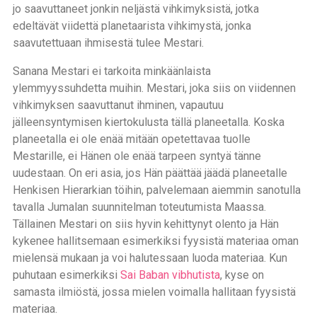
jo saavuttaneet jonkin neljästä vihkimyksistä, jotka
edeltävät viidettä planetaarista vihkimystä, jonka
saavutettuaan ihmisestä tulee Mestari.
Sanana Mestari ei tarkoita minkäänlaista
ylemmyyssuhdetta muihin. Mestari, joka siis on viidennen
vihkimyksen saavuttanut ihminen, vapautuu
jälleensyntymisen kiertokulusta tällä planeetalla. Koska
planeetalla ei ole enää mitään opetettavaa tuolle
Mestarille, ei Hänen ole enää tarpeen syntyä tänne
uudestaan. On eri asia, jos Hän päättää jäädä planeetalle
Henkisen Hierarkian töihin, palvelemaan aiemmin sanotulla
tavalla Jumalan suunnitelman toteutumista Maassa.
Tällainen Mestari on siis hyvin kehittynyt olento ja Hän
kykenee hallitsemaan esimerkiksi fyysistä materiaa oman
mielensä mukaan ja voi halutessaan luoda materiaa. Kun
puhutaan esimerkiksi
Sai Baban vibhutista
, kyse on
samasta ilmiöstä, jossa mielen voimalla hallitaan fyysistä
materiaa.