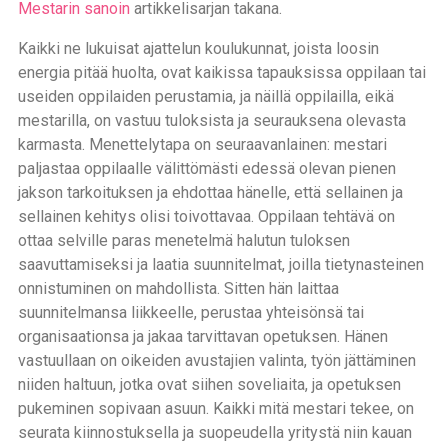
Mestarin sanoin
artikkelisarjan takana.
Kaikki ne lukuisat ajattelun koulukunnat, joista loosin
energia pitää huolta, ovat kaikissa tapauksissa oppilaan tai
useiden oppilaiden perustamia, ja näillä oppilailla, eikä
mestarilla, on vastuu tuloksista ja seurauksena olevasta
karmasta. Menettelytapa on seuraavanlainen: mestari
paljastaa oppilaalle välittömästi edessä olevan pienen
jakson tarkoituksen ja ehdottaa hänelle, että sellainen ja
sellainen kehitys olisi toivottavaa. Oppilaan tehtävä on
ottaa selville paras menetelmä halutun tuloksen
saavuttamiseksi ja laatia suunnitelmat, joilla tietynasteinen
onnistuminen on mahdollista. Sitten hän laittaa
suunnitelmansa liikkeelle, perustaa yhteisönsä tai
organisaationsa ja jakaa tarvittavan opetuksen. Hänen
vastuullaan on oikeiden avustajien valinta, työn jättäminen
niiden haltuun, jotka ovat siihen soveliaita, ja opetuksen
pukeminen sopivaan asuun. Kaikki mitä mestari tekee, on
seurata kiinnostuksella ja suopeudella yritystä niin kauan