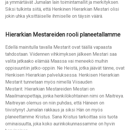
ja ymmärtävät Jumalan lain toimintamallit ja merkityksen.
Siksi tulkinta siitä, että Henkinen Hierarkian Mestari olisi
jokin uhka yksittäiselle ihmiselle on täysin väärä.
Hierarkian Mestareiden rooli planeetallamme
Edellä mainitulla tavalla Mestarit ovat täällä vapaasta
tahdostaan. Viidennen vihkimyksen jälkeen Mestari saa
valita jatkaako elämää Maassa vai meneekö muihin
oppisuuntiin jatko-oppiin. Ne Heistä, jotka jäävät tänne, ovat
Henkisen Hierarkian palveluksessa. Henkisen Hierarkian
Mestarit tunnetaan myös nimellä Viisauden
Mestarit. Hierarkian Mestareiden Mestari on
Maailmanopettaja, jonka henkilökohtainen nimi on Maitreya.
Maitreyan olemus on niin puhdas, että Häneen on
tiivistynyt Jumalan rakkaus ja siksi Hän on myös
planeettamme Kristus. Sana Kristus tarkoittaa siis tuota
ominaisuutta, joka koko aurinkokunnassamme on hyvin