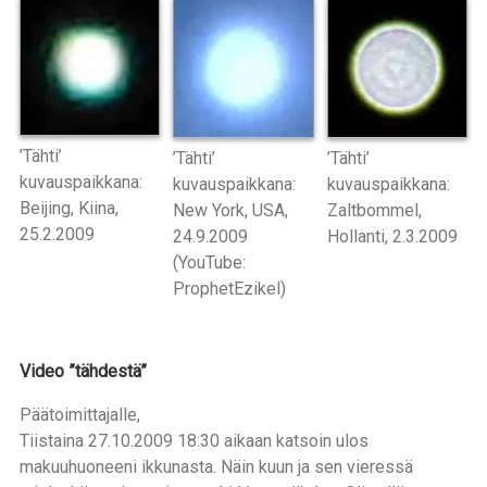
’Tähti’
’Tähti’
’Tähti’
kuvauspaikkana:
kuvauspaikkana:
kuvauspaikkana:
Beijing, Kiina,
New York, USA,
Zaltbommel,
25.2.2009
24.9.2009
Hollanti, 2.3.2009
(YouTube:
ProphetEzikel)
Video ”tähdestä”
Päätoimittajalle,
Tiistaina 27.10.2009 18:30 aikaan katsoin ulos
makuuhuoneeni ikkunasta. Näin kuun ja sen vieressä