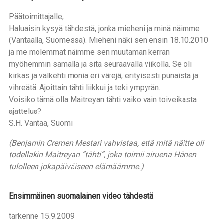
Päätoimittajalle,
Haluaisin kysyä tähdestä, jonka mieheni ja minä näimme
(Vantaalla, Suomessa). Mieheni näki sen ensin 18.10.2010
ja me molemmat näimme sen muutaman kerran
myöhemmin samalla ja sitä seuraavalla viikolla. Se oli
kirkas ja välkehti monia eri värejä, erityisesti punaista ja
vihreätä. Ajoittain tähti liikkui ja teki ympyrän.
Voisiko tämä olla Maitreyan tähti vaiko vain toiveikasta
ajattelua?
S.H. Vantaa, Suomi
(Benjamin Cremen Mestari vahvistaa, että mitä näitte oli
todellakin Maitreyan ”tähti”, joka toimii airuena Hänen
tulolleen jokapäiväiseen elämäämme.)
Ensimmäinen suomalainen video tähdestä
tarkenne 15.9.2009