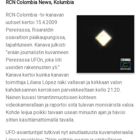
RCN Colombia News, Kolumbia
RCN Colombia -tv-kanavan
uutiset kertoi 15.4.2009
Pereirassa, Risaraldin
osavaltion pääkaupungissa,
tapahtuneen. Kanava julkisti
”erään journalistin kuvanneen
Pereirassa UFOn, joka liiti
useiden rakennusten yli.”
Kanava kertoi kuinka kanavan
toimittaja Liliana López näki valtavan ja kirkkaan valon
kahdeksannen kerroksen parvekkeeltaan kello 21:20.
Nainen kuvasi timantinmuotoisen kohteen
videokamerallaan ja raportoi siitä tulevan moniväristä valoa.
Kohde leijua poikki taivaan usean minuutin ajan ja hävisi
sitten käsittämättömällä tavalla.
UFO-asiantuntijat tutkivat nyt ainutlaatuista kuvamateriaalia.
López muistelee: ”Näin erittäin suuren ja värikylläisen