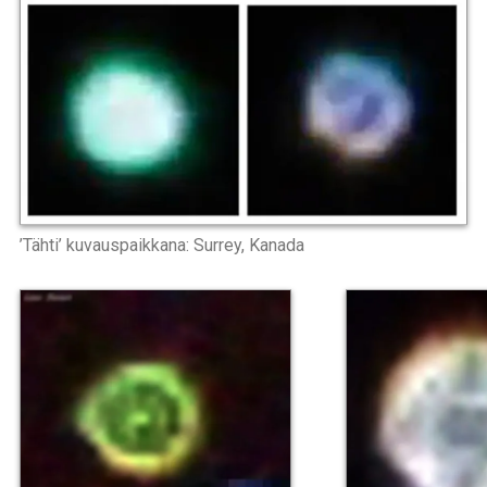
’Tähti’ kuvauspaikkana: Surrey, Kanada