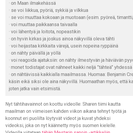
· on Maan ilmakehässä
· se voi liikkua, pyöriä, sykkiä ja vilkkua
· se voi muuttaa kokoaan ja muotoaan (esim. pyöreä, timantti
· voi muuttaa paikkaansa taivaalla
· voi lähentyä ja loitota, nopeastikin
· on hyvin kirkas ja joskus ainoa näkyvillä oleva tähti
· voi heijastaa kirkkaita värejä, usein nopeina ryppäinä
· on nähty päivällä ja yöllä
· voi reagoida ajatuksiin: on nähty ilmestyvän ja häviävän py
· monet todistajat ovat nähneet kaikki neljä ”tähteä” yhdessä
· on nähtävissä kaikkialla maailmassa. Huomaa: Benjamin Cre
käsin eikä siksi ole aina näkyvillä. Huomaathan myös, että 
joten jatka vain etsimistä.
Nyt tähtihavainnot on koottu videolle: Sharen tiimi kautta
maailman on viimeisen kahden viikon aikana tehnyt työtä ja
koonnut eri puolilta löytyvät videot ja kuvat yhdeksi
videoksi, joka on nyt käännetty myös suomen kielelle.
Videolla viitataan
tähän Mestarin sanoin -artikkeliin
.