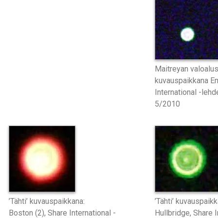
Maitreyan valoalus j
kuvauspaikkana E
International -leh
5/2010
’Tähti’ kuvauspaikkana:
’Tähti’ kuvauspaikk
Boston (2), Share International -
Hullbridge, Share I