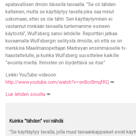
epätavallisen ilmiön itäisellä taivaalla. ”Se oli tähden
kaltainen, mutta se käyttäytyy tavalla joka saa minut
uskomaan, ettei se ole tähti. Sen käyttäytyminen ei
vastannut minkään taivaalla tuntemamme esineen
käytöstä”, Wulfsberg sanoi lehdelle. Reportteri jatkaa
kuvaamalla Wulfsbergin selitystä ilmiölle, eli että se on
merkkinä Maailmanopettajan Maitreyan ensimmäiselle tv-
haastattelulle, ja kuinka Wulfsberg suosittelee kaikille
”avointa mieltä: Ihmisten on löydettävä se itse”.
Linkki YouTube-videoon:
http://www.youtube.com/watch?v=snBcrBmqfRQ
Lue lehden sivuilta
Kuinka ”tähden” voi nähdä
”Se käyttäytyy tavalla, jolla muut taivaankappaleet eivät käy