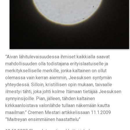
”Aivan lähitulevaisuudessa ihmiset kaikkialla saavat
mahdollisuuden olla todistajana erityislaatuiselle ja
merkitykselliselle merkille, jonka kaltainen on ollut
olemassa vain kerran aiemmin, Jeesuksen syntymän
yhteydessä. Silloin, kristillisen opin mukaan, taivaalle
ilmestyi tähti, joka johti kolme Itämaan tietäjää Jeesuksen
synnyinsijoille. Pian, jälleen, tähden kaltainen
kirkkaanloistava valonlähde tullaan näkemään kautta
maailman.” Cremen Mestari artikkelissaan 11.1.2009
”Maitreyan ensimmäinen haastattelu”