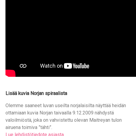
Lisää kuvia Norjan spiraalista
Olemme saaneet luvan useilta norjalaisilta näyttää heidän
ottamiaan kuvia Norjan taivaalla 9.12.2009 nähdystä
valoilmiöstä, joka on vahvistettu olevan Maitreyan tulon
airuena toimiva ”tähti”.
Lue lehdistötiedote asiasta
.