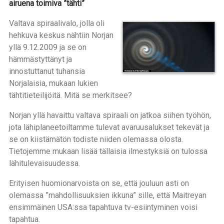
airuena toimiva ”tähti”
Valtava spiraalivalo, jolla oli
hehkuva keskus nähtiin Norjan
yllä 9.12.2009 ja se on
hämmästyttänyt ja
innostuttanut tuhansia
Norjalaisia, mukaan lukien
tähtitieteilijöitä. Mitä se merkitsee?
Norjan yllä havaittu valtava spiraali on jatkoa siihen työhön,
jota lähiplaneetoiltamme tulevat avaruusalukset tekevät ja
se on kiistämätön todiste niiden olemassa olosta.
Tietojemme mukaan lisää tällaisia ilmestyksiä on tulossa
lähitulevaisuudessa.
Erityisen huomionarvoista on se, että jouluun asti on
olemassa ”mahdollisuuksien ikkuna” sille, että Maitreyan
ensimmäinen USA:ssa tapahtuva tv-esiintyminen voisi
tapahtua.