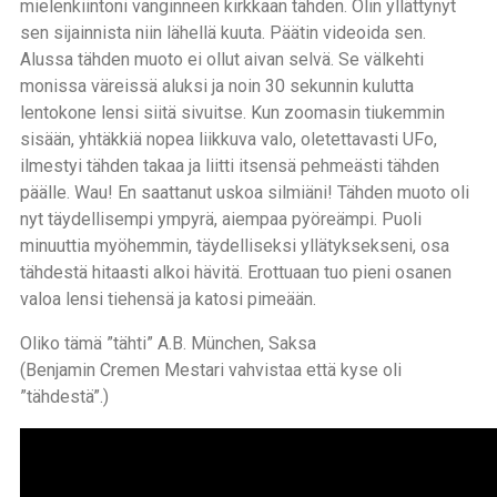
mielenkiintoni vanginneen kirkkaan tähden. Olin yllättynyt
sen sijainnista niin lähellä kuuta. Päätin videoida sen.
Alussa tähden muoto ei ollut aivan selvä. Se välkehti
monissa väreissä aluksi ja noin 30 sekunnin kulutta
lentokone lensi siitä sivuitse. Kun zoomasin tiukemmin
sisään, yhtäkkiä nopea liikkuva valo, oletettavasti UFo,
ilmestyi tähden takaa ja liitti itsensä pehmeästi tähden
päälle. Wau! En saattanut uskoa silmiäni! Tähden muoto oli
nyt täydellisempi ympyrä, aiempaa pyöreämpi. Puoli
minuuttia myöhemmin, täydelliseksi yllätyksekseni, osa
tähdestä hitaasti alkoi hävitä. Erottuaan tuo pieni osanen
valoa lensi tiehensä ja katosi pimeään.
Oliko tämä ”tähti” A.B. München, Saksa
(Benjamin Cremen Mestari vahvistaa että kyse oli
”tähdestä”.)