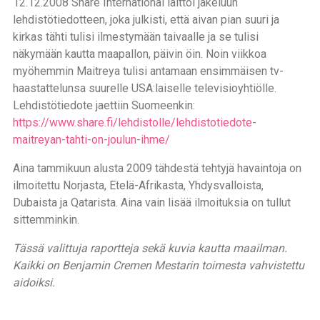
12.12.2008 Share International laittoi jakeluun
lehdistötiedotteen, joka julkisti, että aivan pian suuri ja
kirkas tähti tulisi ilmestymään taivaalle ja se tulisi
näkymään kautta maapallon, päivin öin. Noin viikkoa
myöhemmin Maitreya tulisi antamaan ensimmäisen tv-
haastattelunsa suurelle USA:laiselle televisioyhtiölle.
Lehdistötiedote jaettiin Suomeenkin:
https://www.share.fi/lehdistolle/lehdistotiedote-
maitreyan-tahti-on-joulun-ihme/
Aina tammikuun alusta 2009 tähdestä tehtyjä havaintoja on
ilmoitettu Norjasta, Etelä-Afrikasta, Yhdysvalloista,
Dubaista ja Qatarista. Aina vain lisää ilmoituksia on tullut
sittemminkin.
Tässä valittuja raportteja sekä kuvia kautta maailman.
Kaikki on Benjamin Cremen Mestarin toimesta vahvistettu
aidoiksi.