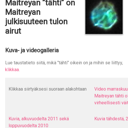
Maitreyan ”tähti” on
Maitreyan
julkisuuteen tulon
airut
Kuva- ja videogalleria
Lue taustatieto siitä, mikä "tähti" oikein on ja mihin se liittyy,
klikkaa
.
Klikkaa siirtyäksesi suoraan alakohtaan
Video marraskuu 
Maitreyan tähti o
virheellisesti vä
Kuvia, alkuvuodelta 2011 sekä
Kuvia tähdestä,
loppuvuodelta 2010