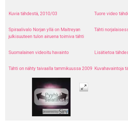
Kuvia tähdestä, 2010/03
Tuore video tähd
Spiraalivalo Norjan yllä on Maitreyan
Tähti norjalaise
julkisuuteen tulon airuena toimiva tähti
Suomalainen videoitu havainto
Lisätietoa tähd
Tähti on nähty taivaalla tammikuussa 2009
Kuvahavaintoja t
Pyyhkäise
selataksesi