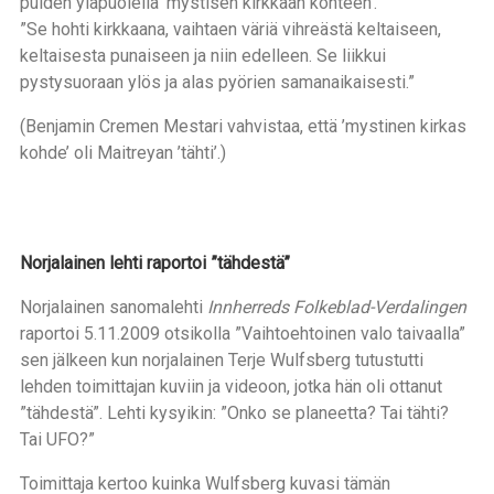
puiden yläpuolella ’mystisen kirkkaan kohteen’.
”Se hohti kirkkaana, vaihtaen väriä vihreästä keltaiseen,
keltaisesta punaiseen ja niin edelleen. Se liikkui
pystysuoraan ylös ja alas pyörien samanaikaisesti.”
(Benjamin Cremen Mestari vahvistaa, että ’mystinen kirkas
kohde’ oli Maitreyan ’tähti’.)
Norjalainen lehti raportoi ”tähdestä”
Norjalainen sanomalehti
Innherreds Folkeblad-Verdalingen
raportoi 5.11.2009 otsikolla ”Vaihtoehtoinen valo taivaalla”
sen jälkeen kun norjalainen Terje Wulfsberg tutustutti
lehden toimittajan kuviin ja videoon, jotka hän oli ottanut
”tähdestä”. Lehti kysyikin: ”Onko se planeetta? Tai tähti?
Tai UFO?”
Toimittaja kertoo kuinka Wulfsberg kuvasi tämän