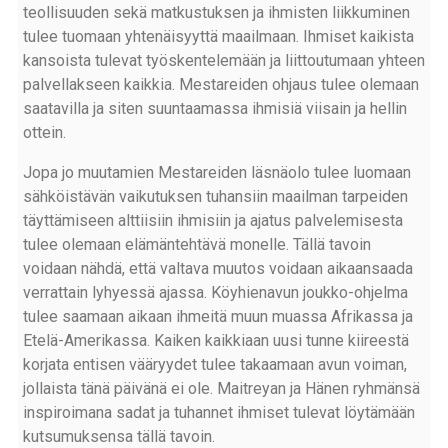
teollisuuden sekä matkustuksen ja ihmisten liikkuminen
tulee tuomaan yhtenäisyyttä maailmaan. Ihmiset kaikista
kansoista tulevat työskentelemään ja liittoutumaan yhteen
palvellakseen kaikkia. Mestareiden ohjaus tulee olemaan
saatavilla ja siten suuntaamassa ihmisiä viisain ja hellin
ottein.
Jopa jo muutamien Mestareiden läsnäolo tulee luomaan
sähköistävän vaikutuksen tuhansiin maailman tarpeiden
täyttämiseen alttiisiin ihmisiin ja ajatus palvelemisesta
tulee olemaan elämäntehtävä monelle. Tällä tavoin
voidaan nähdä, että valtava muutos voidaan aikaansaada
verrattain lyhyessä ajassa. Köyhienavun joukko-ohjelma
tulee saamaan aikaan ihmeitä muun muassa Afrikassa ja
Etelä-Amerikassa. Kaiken kaikkiaan uusi tunne kiireestä
korjata entisen vääryydet tulee takaamaan avun voiman,
jollaista tänä päivänä ei ole. Maitreyan ja Hänen ryhmänsä
inspiroimana sadat ja tuhannet ihmiset tulevat löytämään
kutsumuksensa tällä tavoin.