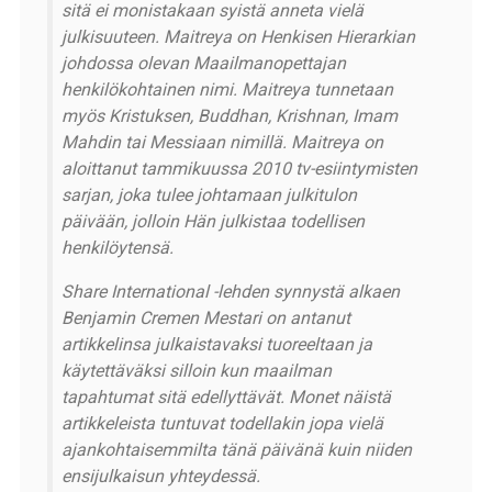
sitä ei monistakaan syistä anneta vielä
julkisuuteen. Maitreya on Henkisen Hierarkian
johdossa olevan Maailmanopettajan
henkilökohtainen nimi. Maitreya tunnetaan
myös Kristuksen, Buddhan, Krishnan, Imam
Mahdin tai Messiaan nimillä. Maitreya on
aloittanut tammikuussa 2010 tv-esiintymisten
sarjan, joka tulee johtamaan julkitulon
päivään, jolloin Hän julkistaa todellisen
henkilöytensä.
Share International -lehden synnystä alkaen
Benjamin Cremen Mestari on antanut
artikkelinsa julkaistavaksi tuoreeltaan ja
käytettäväksi silloin kun maailman
tapahtumat sitä edellyttävät. Monet näistä
artikkeleista tuntuvat todellakin jopa vielä
ajankohtaisemmilta tänä päivänä kuin niiden
ensijulkaisun yhteydessä.