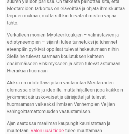
suuren yleisön parissa. On tärkeätä painottaa sitä, että
Mestareiden tarkoitus on elävöittää ja ohjata ihmiskuntaa
tarpeen mukaan, mutta siltikin turvata ihmisten vapaa
tahto.
Verkalleen monien Mysteerikoulujen – valmistavien ja
edistyneempien – sijainti tulee tunnetuksi ja tuhannet
eteenpäin pyrkivät oppilaat tulevat hakeutumaan niihin.
Siellä he tulevat saamaan koulutuksen kahteen
ensimmäiseen vihkimykseen ja siten tulevat astumaan
Hierarkian huomaan.
Aluksi on odotettava jotain vastarintaa Mestareiden
olemassa ololle ja ideoille, mutta hiljalleen jopa kaikkein
jyrkimmät ääriuskovaiset ja ääriajattelijat tulevat
huomaamaan vaikeaksi ihmisen Vanhempien Veljien
vahingoittamattomuuden vastustamisen.
Ajan saatossa maailman kaupungit kaunistetaan ja
muutetaan.
Valon uusi tiede
tulee muuttamaan