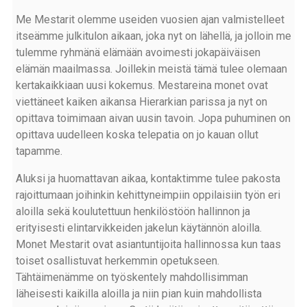
Me Mestarit olemme useiden vuosien ajan valmistelleet
itseämme julkitulon aikaan, joka nyt on lähellä, ja jolloin me
tulemme ryhmänä elämään avoimesti jokapäiväisen
elämän maailmassa. Joillekin meistä tämä tulee olemaan
kertakaikkiaan uusi kokemus. Mestareina monet ovat
viettäneet kaiken aikansa Hierarkian parissa ja nyt on
opittava toimimaan aivan uusin tavoin. Jopa puhuminen on
opittava uudelleen koska telepatia on jo kauan ollut
tapamme.
Aluksi ja huomattavan aikaa, kontaktimme tulee pakosta
rajoittumaan joihinkin kehittyneimpiin oppilaisiin työn eri
aloilla sekä koulutettuun henkilöstöön hallinnon ja
erityisesti elintarvikkeiden jakelun käytännön aloilla.
Monet Mestarit ovat asiantuntijoita hallinnossa kun taas
toiset osallistuvat herkemmin opetukseen.
Tähtäimenämme on työskentely mahdollisimman
läheisesti kaikilla aloilla ja niin pian kuin mahdollista