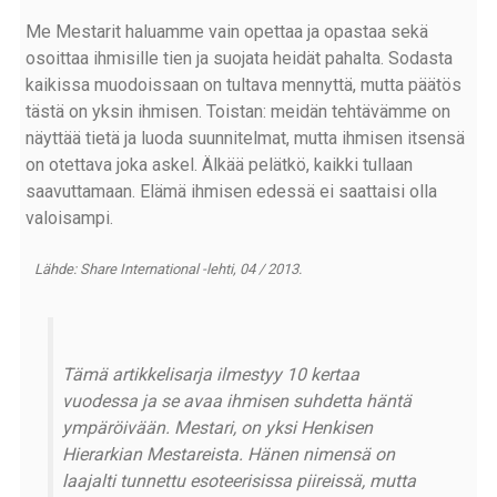
Me Mestarit haluamme vain opettaa ja opastaa sekä
osoittaa ihmisille tien ja suojata heidät pahalta. Sodasta
kaikissa muodoissaan on tultava mennyttä, mutta päätös
tästä on yksin ihmisen. Toistan: meidän tehtävämme on
näyttää tietä ja luoda suunnitelmat, mutta ihmisen itsensä
on otettava joka askel. Älkää pelätkö, kaikki tullaan
saavuttamaan. Elämä ihmisen edessä ei saattaisi olla
valoisampi.
Lähde: Share International -lehti, 04 / 2013.
Tämä artikkelisarja ilmestyy 10 kertaa
vuodessa ja se avaa ihmisen suhdetta häntä
ympäröivään. Mestari, on yksi Henkisen
Hierarkian Mestareista. Hänen nimensä on
laajalti tunnettu esoteerisissa piireissä, mutta