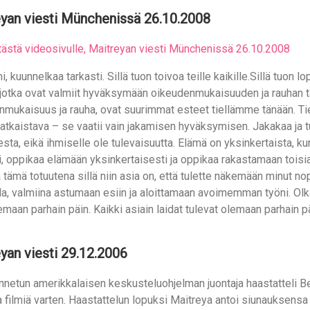
yan viesti Münchenissä 26.10.2008
tästä videosivulle, Maitreyan viesti Münchenissä 26.10.2008
i, kuunnelkaa tarkasti. Sillä tuon toivoa teille kaikille.Sillä tuon 
, jotka ovat valmiit hyväksymään oikeudenmukaisuuden ja rauhan 
nmukaisuus ja rauha, ovat suurimmat esteet tiellämme tänään. T
atkaistava – se vaatii vain jakamisen hyväksymisen. Jakakaa ja t
sta, eikä ihmiselle ole tulevaisuutta. Elämä on yksinkertaista, kun
, oppikaa elämään yksinkertaisesti ja oppikaa rakastamaan toisian
tämä totuutena sillä niin asia on, että tulette näkemään minut no
la, valmiina astumaan esiin ja aloittamaan avoimemman työni. Olkaa 
emaan parhain päin. Kaikki asiain laidat tulevat olemaan parhain pä
yan viesti 29.12.2006
unnetun amerikkalaisen keskusteluohjelman juontaja haastatteli
 filmiä varten. Haastattelun lopuksi Maitreya antoi siunauksensa 