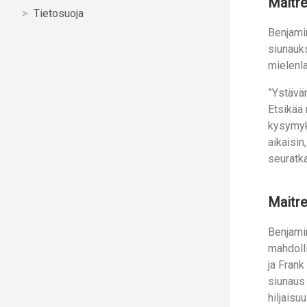
Maitre
Tietosuoja
Benjamin
siunauks
mielenla
”Ystävän
Etsikää 
kysymyks
aikaisin
seuratka
Maitre
Benjamin
mahdolli
ja Frank
siunaus 
hiljaisu