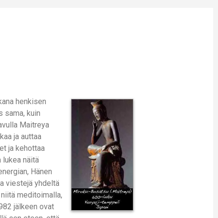
ikana henkisen
is sama, kuin
avulla Maitreya
kaa ja auttaa
et ja kehottaa
lukea näitä
 energian, Hänen
a viestejä yhdeltä
 niitä meditoimalla,
982 jälkeen ovat