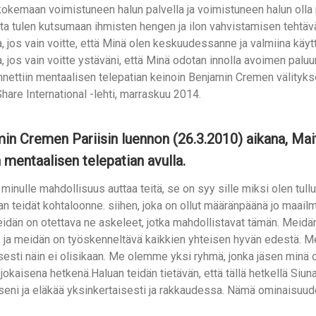
 kokemaan voimistuneen halun palvella ja voimistuneen halun oll
oita tulen kutsumaan ihmisten hengen ja ilon vahvistamisen tehtäv
 jos vain voitte, että Minä olen keskuudessanne ja valmiina käy
 jos vain voitte ystäväni, että Minä odotan innolla avoimen paluu
nnettiin mentaalisen telepatian keinoin Benjamin Cremen välityks
hare International -lehti, marraskuu 2014.
in Cremen Pariisin luennon (26.3.2010) aikana, Mai
n mentaalisen telepatian avulla.
minulle mahdollisuus auttaa teitä, se on syy sille miksi olen tullu
n teidät kohtaloonne. siihen, joka on ollut määränpäänä jo maailm
teidän on otettava ne askeleet, jotka mahdollistavat tämän. Meidä
a, ja meidän on työskenneltävä kaikkien yhteisen hyvän edestä. 
esti näin ei olisikaan. Me olemme yksi ryhmä, jonka jäsen minä o
jokaisena hetkenä.Haluan teidän tietävän, että tällä hetkellä Siu
eni ja eläkää yksinkertaisesti ja rakkaudessa. Nämä ominaisuude