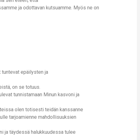
llä sen eteen, että
udessamme ja odottavan kutsuamme. Myös ne on
 tuntevat epäilysten ja
istä, on se totuus.
 tulevat tunnistamaan Minun kasvoni ja
tteissa olen totisesti teidän kanssanne
ulle tarjoamienne mahdollisuuksien
i ja täydessä halukkuudessa tulee