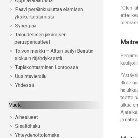
Oppi avataaroista
”Olen lä
Paavi peräänkuuluttaa elämisen
ettei k
yksikertaistamista
olemassa
Synergiaa
Taloudellisen jakamisen
Maitre
perusperiaatteet
Toivon merkki – Alttari säilyi Beirutin
Benjami
elokuun räjähdyksestä
kuulijoil
Tuplakohtaaminen Lontoossa
”Ystävän
Uusintavierailu
itkee ni
Yhdessä
halukkaa
teette n
Muuta
älkää en
Ajatelka
Aihealueet
ja nähkä
Sisältöhaku
Yhteydenottolomake