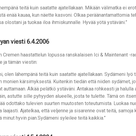
hempänä teitä kuin saatatte ajatellakaan. Mikään välimatka ei erota
estä enää kauaa, kun näette kasvoni. Olkaa peräänantamattomia t
 olostani ja tuokaa iloa ihmiskunnalle. Hyvää yötä ystäväni.”
yan viesti 6.4.2006
n Cremen haastattelun lopussa ranskalaisen Ici & Maintenant -ra
le ja tämän viestin:
i, olen lähempänä teitä kuin saatatte ajatellakaan. Sydämeni l
in monien kärsimyksestä. Kuitenkin tiedän että niiden sydämet, jo
t auttamaan. Älkää pelätkö ystäväni. Antakaa rohkeasti ja halulla 
äin, astutte sille pyhyyden alueelle, josta te tulette. Tämä on its
ää odottako tulevien suurten muutosten toteutumista. Luokaa nuo
a laajasti. Ajatelkaa, että veljenne ja sisarenne ovat teitä, samo
ä minut hyvin pian.Sydämeni syleilee teitä kaikkia.”