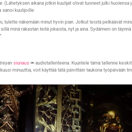
lle. (Lähetyksen aikana jotkin kuulijat olivat tuoneet julki huolens
 sanoi kuulijoille:
i, tulette näkemään minut hyvin pian. Jotkut teistä pelkäävät minu
 sillä minä rakastan teitä jokaista, nyt ja aina. Sydämeni on täynn
”
treyan
siunaus
audiotallenteena. Kuuntele tämä tallenne keskit
 kuusi minuuttia, voit käyttää tätä päivittäin taukona työpäivään tm