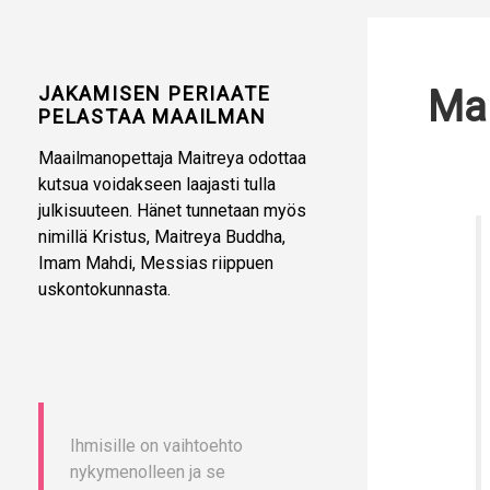
JAKAMISEN PERIAATE
Mai
PELASTAA MAAILMAN
Maailmanopettaja Maitreya odottaa
kutsua voidakseen laajasti tulla
julkisuuteen. Hänet tunnetaan myös
nimillä Kristus, Maitreya Buddha,
Imam Mahdi, Messias riippuen
uskontokunnasta.
Ihmisille on vaihtoehto
nykymenolleen ja se