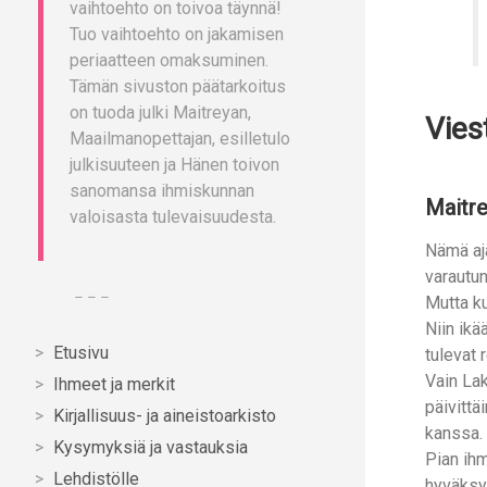
vaihtoehto on toivoa täynnä!
Tuo vaihtoehto on jakamisen
periaatteen omaksuminen.
Tämän sivuston päätarkoitus
on tuoda julki Maitreyan,
Vies
Maailmanopettajan, esilletulo
julkisuuteen ja Hänen toivon
sanomansa ihmiskunnan
Maitre
valoisasta tulevaisuudesta.
Nämä aja
varautu
– – –
Mutta ku
Niin ikä
Etusivu
tulevat 
Vain Lak
Ihmeet ja merkit
päivitt
Kirjallisuus- ja aineistoarkisto
kanssa.
Kysymyksiä ja vastauksia
Pian ih
Lehdistölle
hyväks