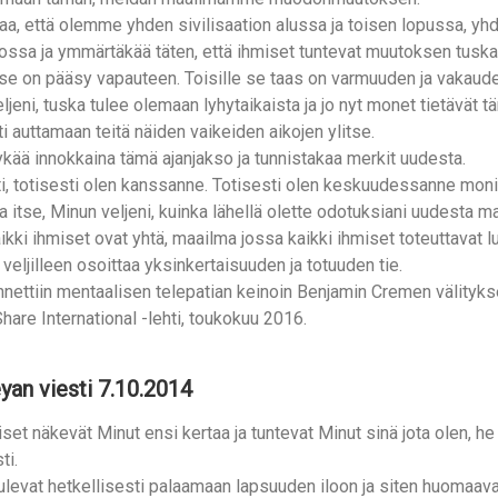
aa, että olemme yhden sivilisaation alussa ja toisen lopussa, 
ossa ja ymmärtäkää täten, että ihmiset tuntevat muutoksen tuska
 se on pääsy vapauteen. Toisille se taas on varmuuden ja vakau
ljeni, tuska tulee olemaan lyhytaikaista ja jo nyt monet tietävät 
i auttamaan teitä näiden vaikeiden aikojen ylitse.
ää innokkaina tämä ajanjakso ja tunnistakaa merkit uudesta.
i, totisesti olen kanssanne. Totisesti olen keskuudessanne moni
a itse, Minun veljeni, kuinka lähellä olette odotuksiani uudesta 
ikki ihmiset ovat yhtä, maailma jossa kaikki ihmiset toteuttavat l
veljilleen osoittaa yksinkertaisuuden ja totuuden tie.
nnettiin mentaalisen telepatian keinoin Benjamin Cremen välityks
hare International -lehti, toukokuu 2016.
yan viesti 7.10.2014
set näkevät Minut ensi kertaa ja tuntevat Minut sinä jota olen,
ti.
ulevat hetkellisesti palaamaan lapsuuden iloon ja siten huomaav