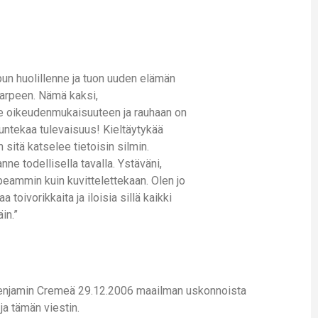
lopun huolillenne ja tuon uuden elämän
tarpeen. Nämä kaksi,
ie oikeudenmukaisuuteen ja rauhaan on
untekaa tulevaisuus! Kieltäytykää
 sitä katselee tietoisin silmin.
ne todellisella tavalla. Ystäväni,
peammin kuin kuvittelettekaan. Olen jo
toivorikkaita ja iloisia sillä kaikki
in.”
 Benjamin Cremeä 29.12.2006 maailman uskonnoista
ja tämän viestin.