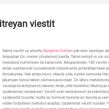
treyan viestit
Nämä viestit on annettu
Benjamin Cremen
julkisten luentojen a
telepatian (ts. mielen ylivalaisun) kautta. Tämä metodi ei ole si
meediona toimiminen tai kanavointi. Alkuperäisten 140 viestin 
antaa suuntaviivat sosiaaliselle muutokselle ja herättää halun ja
ihmiskuntaa. Hän antaa myös vihjeitä siitä, kuinka tunnistaa Hän
jakamaan tietoa hänen olemassaolostaan. On lähes mahdotonta 
viestejä keskittyneesti ääneen ilman, että herättäisi Maitreyan
sydämensä vastauksen. Viestit ovat näennäisesti yksinkertaisi
sydämeltä toiselle, mutta ne toimivat monella eri tasolla ja vain
niiden todellinen merkitys avautuu. Uudemmat viestit vuoden 1