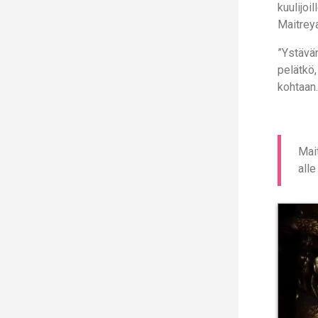
kuulijoi
Maitreya
”Ystävän
pelätkö,
kohtaan.
Mai
alle