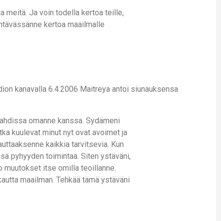
 meitä. Ja voin todella kertoa teille,
ehtävässänne kertoa maailmalle
dion kanavalla 6.4.2006 Maitreya antoi siunauksensa
yö tahdissa omanne kanssa. Sydämeni
tka kuulevat minut nyt ovat avoimet ja
auttaaksenne kaikkia tarvitsevia. Kun
ensä pyhyyden toimintaa. Siten ystäväni,
 muutokset itse omilla teoillanne.
ja kautta maailman. Tehkää tämä ystäväni