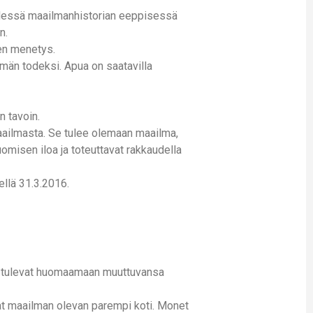
yhdessä maailmanhistorian eeppisessä
n.
den menetys.
tämän todeksi. Apua on saatavilla
n tavoin.
maailmasta. Se tulee olemaan maailma,
uomisen iloa ja toteuttavat rakkaudella
ellä 31.3.2016.
 he tulevat huomaamaan muuttuvansa
at maailman olevan parempi koti. Monet