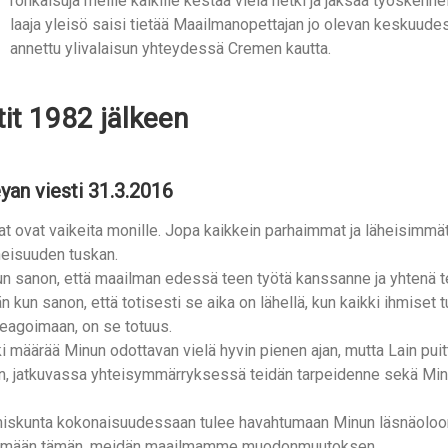
rohkaisuja meille kaikille kestää vielä hetki ja jaksaa työskenne
laaja yleisö saisi tietää Maailmanopettajan jo olevan kesku
annettu ylivalaisun yhteydessä Cremen kautta.
tit 1982 jälkeen
yan viesti 31.3.2016
t ovat vaikeita monille. Jopa kaikkein parhaimmat ja läheisimmät
neisuuden tuskan.
n sanon, että maailman edessä teen työtä kanssanne ja yhtenä te
än kun sanon, että totisesti se aika on lähellä, kun kaikki ihmiset
reagoimaan, on se totuus.
i määrää Minun odottavan vielä hyvin pienen ajan, mutta Lain pui
äin, jatkuvassa yhteisymmärryksessä teidän tarpeidenne sekä Min
miskunta kokonaisuudessaan tulee havahtumaan Minun läsnäoloon
ymään tämän, meidän maailmamme muodonmuutoksen.