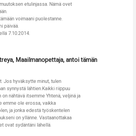
a muutoksen etulinjassa. Nämä ovet
ään.
ttämään voimaani puolestanne.
ni päivää.
ellä 7.10.2014.
treya, Maailmanopettaja, antoi tämän
t. Jos hyväksytte minut, tulen
an synnystä lähtien.Kaikki riippuu
n on nähtävä itsemme Yhtenä, veljinä ja
Me emme ole erossa, vaikka
len, ja jonka edestä työskentelen
naukseni on yllänne. Vastaanottakaa
t ovat sydäntäni lähellä.