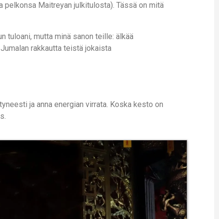
a ja pelkonsa Maitreyan julkitulosta). Tässä on mitä
n tuloani, mutta minä sanon teille: älkää
ä Jumalan rakkautta teistä jokaista
tyneesti ja anna energian virrata. Koska kesto on
s.