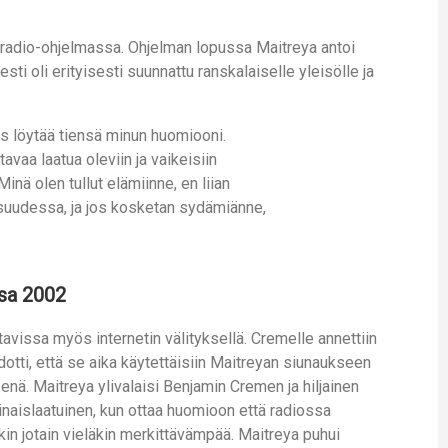
” radio-ohjelmassa. Ohjelman lopussa Maitreya antoi
i oli erityisesti suunnattu ranskalaiselle yleisölle ja
us löytää tiensä minun huomiooni.
vaa laatua oleviin ja vaikeisiin
nä olen tullut elämiinne, en liian
aisuudessa, ja jos kosketan sydämiänne,
ssa 2002
vissa myös internetin välityksellä. Cremelle annettiin
tti, että se aika käytettäisiin Maitreyan siunaukseen
ksenä. Maitreya ylivalaisi Benjamin Cremen ja hiljainen
vinaislaatuinen, kun ottaa huomioon että radiossa
kin jotain vieläkin merkittävämpää. Maitreya puhui