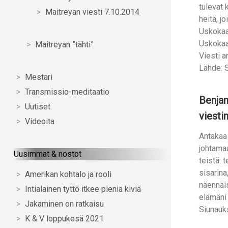
tulevat
Maitreyan viesti 7.10.2014
heitä, j
Uskokaa,
Uskokaa,
Maitreyan ”tähti”
Viesti a
Lähde: S
Mestari
Transmissio-meditaatio
Benjam
Uutiset
viesti
Videoita
Antakaa 
johtamaa
Uusimmat & nostot
teistä: 
sisarin
Amerikan kohtalo ja rooli
näennäis
Intialainen tyttö itkee pieniä kiviä
elämäni 
Jakaminen on ratkaisu
Siunauks
K & V loppukesä 2021