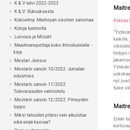
K & V talvi 2022-2023
Maitre
K & V: Rukouksesta
Kokoelma: Maitreyan viestien sanomaa
Klikkaa 
Kutoja luennolta
”Ystävän
Luovuus ja Mozart
kaikille
Maailmanopettaja koko ihmiskunnalle -
oikeude
kirja
helppo r
jakamise
Mestari Jeesus
Ystäväni
Mestarin sanoin 10/2022: Jumalan
uskokaa 
edusmies
nyt ovel
Mestarin sanoin 11/2022:
tulee ol
Tulevaisuuden valmistelu
Mestarin sanoin 12/2022: Pimeyden
Maitre
loppu
Miksi talouden pitäisi vain aikuistua
Erään t
eikä enää kasvaa?
kertovaa