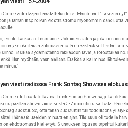
yan viesti 15.4.2004
 Creme antoi laajan haastattelun Ici et Maintenant ”Tässä ja nyt
en ja tämän inspiroivan viestin. Creme myöhemmin sanoi, että viest
adulle.
i, en ole kaukana elämistänne. Jokainen ajatus ja jokainen innoit
minua yksinkertaisena ihmisenä, jolla on vastaukset teidän perusta
iinne. Etsikää sydämistänne rakkauden tavat ja toteuttakaa ne. Mi
, enkä liian myöhään, vaan ajallaan. Etsikää siksi minua lähitulev
a minua.”
yan viesti radiossa Frank Sontag Show:ssa elokuu
 Creme oli haastateltavana Frank Sontag Showssa, joka oli kuulta
suus päättää shown viimeisestä 5-7 minuutin sisällöstä. Hän ehdo
 Sontag suostui. Se, että tähän suostuttiin tuli todellisena ylläty
säteili hänestä useiden minuuttien ajan. Tilaisuus oli todella har
us on ehdottomasti kiellettyä. Siunauksen lopussa tapahtui kuiten