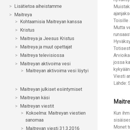
Lisätietoa aiheistamme
Muistak
ajanjaks
Maitreya
Toisille
Kohtaamisia Maitreyan kanssa
Mutta ve
Kristus
runsaast
Maitreya ja Jeesus Kristus
Hyväksyk
Maitreya ja muut opettajat
Totisest
Maitreya televisiossa
Arvioika
jossa ka
Maitreyan aktivoima vesi
kykyään 
Maitreyan aktivoima vesi löytyi
Viesti a
Lähde: S
Maitreyan julkiset esiintymiset
Maitreyan käsi
Maitre
Maitreyan viestit
Kokoelma: Maitreyan viestien
Kun ihmi
sanomaa
sisäises
Monet t
Maitreyan viesti 31.3.2016