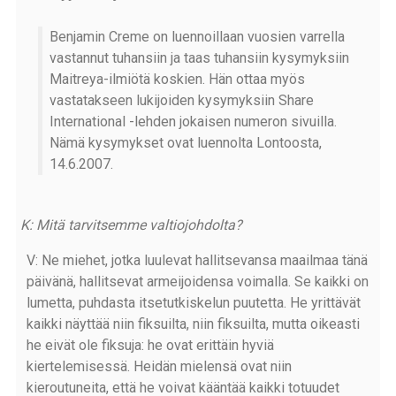
Benjamin Creme on luennoillaan vuosien varrella
vastannut tuhansiin ja taas tuhansiin kysymyksiin
Maitreya-ilmiötä koskien. Hän ottaa myös
vastatakseen lukijoiden kysymyksiin Share
International -lehden jokaisen numeron sivuilla.
Nämä kysymykset ovat luennolta Lontoosta,
14.6.2007.
K: Mitä tarvitsemme valtiojohdolta?
V: Ne miehet, jotka luulevat hallitsevansa maailmaa tänä
päivänä, hallitsevat armeijoidensa voimalla. Se kaikki on
lumetta, puhdasta itsetutkiskelun puutetta. He yrittävät
kaikki näyttää niin fiksuilta, niin fiksuilta, mutta oikeasti
he eivät ole fiksuja: he ovat erittäin hyviä
kiertelemisessä. Heidän mielensä ovat niin
kieroutuneita, että he voivat kääntää kaikki totuudet