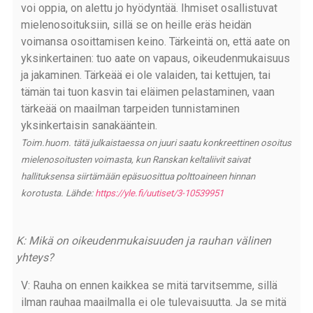
voi oppia, on alettu jo hyödyntää. Ihmiset osallistuvat
mielenosoituksiin, sillä se on heille eräs heidän
voimansa osoittamisen keino. Tärkeintä on, että aate on
yksinkertainen: tuo aate on vapaus, oikeudenmukaisuus
ja jakaminen. Tärkeää ei ole valaiden, tai kettujen, tai
tämän tai tuon kasvin tai eläimen pelastaminen, vaan
tärkeää on maailman tarpeiden tunnistaminen
yksinkertaisin sanakääntein.
Toim.huom. tätä julkaistaessa on juuri saatu konkreettinen osoitus
mielenosoitusten voimasta, kun Ranskan keltaliivit saivat
hallituksensa siirtämään epäsuosittua polttoaineen hinnan
korotusta. Lähde:
https://yle.fi/uutiset/3-10539951
K: Mikä on oikeudenmukaisuuden ja rauhan välinen
yhteys?
V: Rauha on ennen kaikkea se mitä tarvitsemme, sillä
ilman rauhaa maailmalla ei ole tulevaisuutta. Ja se mitä