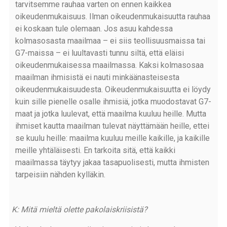
tarvitsemme rauhaa varten on ennen kaikkea
oikeudenmukaisuus. Ilman oikeudenmukaisuutta rauhaa
ei koskaan tule olemaan. Jos asuu kahdessa
kolmasosasta maailmaa – ei siis teollisuusmaissa tai
G7-maissa – ei luultavasti tunnu siltä, että eläisi
oikeudenmukaisessa maailmassa. Kaksi kolmasosaa
maailman ihmisistä ei nauti minkäänasteisesta
oikeudenmukaisuudesta. Oikeudenmukaisuutta ei löydy
kuin sille pienelle osalle ihmisiä, jotka muodostavat G7-
maat ja jotka luulevat, että maailma kuuluu heille. Mutta
ihmiset kautta maailman tulevat näyttämään heille, ettei
se kuulu heille: maailma kuuluu meille kaikille, ja kaikille
meille yhtäläisesti. En tarkoita sitä, että kaikki
maailmassa täytyy jakaa tasapuolisesti, mutta ihmisten
tarpeisiin nähden kylläkin.
K: Mitä mieltä olette pakolaiskriisistä?