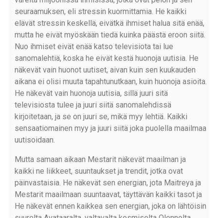
seuraamuksen, eli stressin kuormittamia. He kaikki
elävät stressin keskellä, eivätkä ihmiset halua sitä enää,
mutta he eivät myöskään tiedä kuinka päästä eroon siitä.
Nuo ihmiset eivät enää katso televisiota tai lue
sanomalehtiä, koska he eivät kestä huonoja uutisia. He
näkevät vain huonot uutiset, aivan kuin sen kuukauden
aikana ei olisi muuta tapahtunutkaan, kuin huonoja asioita.
He näkevät vain huonoja uutisia, sillä juuri sitä
televisiosta tulee ja juuri siitä sanomalehdissä
kirjoitetaan, ja se on juuri se, mikä myy lehtiä. Kaikki
sensaatiomainen myy ja juuri siitä joka puolella maailmaa
uutisoidaan.
Mutta samaan aikaan Mestarit näkevät maailman ja
kaikki ne liikkeet, suuntaukset ja trendit, jotka ovat
päinvastaisia. He näkevät sen energian, jota Maitreya ja
Mestarit maailmaan suuntaavat, täyttävän kaikki tasot ja
He näkevät ennen kaikkea sen energian, joka on lähtöisin
suurelta Avataaralta, valtavalta kosmiselta Olennolta,