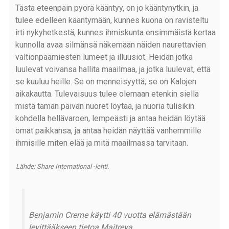
Tästä eteenpäin pyörä kääntyy, on jo kääntynytkin, ja
tulee edelleen kääntymään, kunnes kuona on ravisteltu
irti nykyhetkestä, kunnes ihmiskunta ensimmäistä kertaa
kunnolla avaa silmänsä näkemään näiden naurettavien
valtionpäämiesten lumeet ja illuusiot. Heidän jotka
luulevat voivansa hallita maailmaa, ja jotka luulevat, että
se kuuluu heille. Se on menneisyyttä, se on Kalojen
aikakautta. Tulevaisuus tulee olemaan etenkin siellä
mistä tämän päivän nuoret löytää, ja nuoria tulisikin
kohdella hellävaroen, lempeästi ja antaa heidän löytää
omat paikkansa, ja antaa heidän näyttää vanhemmille
ihmisille miten elää ja mitä maailmassa tarvitaan.
Lähde: Share International -lehti.
Benjamin Creme käytti 40 vuotta elämästään
levittääkseen tietoa Maitreya