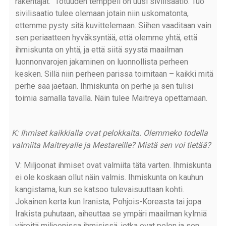
rakentajat.” Totuuden temppeli on uusi sivilisaatio. Tuo
sivilisaatio tulee olemaan jotain niin uskomatonta,
ettemme pysty sitä kuvittelemaan. Siihen vaaditaan vain
sen periaatteen hyväksyntää, että olemme yhtä, että
ihmiskunta on yhtä, ja että siitä syystä maailman
luonnonvarojen jakaminen on luonnollista perheen
kesken. Sillä niin perheen parissa toimitaan – kaikki mitä
perhe saa jaetaan. Ihmiskunta on perhe ja sen tulisi
toimia samalla tavalla. Näin tulee Maitreya opettamaan.
K: Ihmiset kaikkialla ovat pelokkaita. Olemmeko todella
valmiita Maitreyalle ja Mestareille? Mistä sen voi tietää?
V: Miljoonat ihmiset ovat valmiita tätä varten. Ihmiskunta
ei ole koskaan ollut näin valmis. Ihmiskunta on kauhun
kangistama, kun se katsoo tulevaisuuttaan kohti.
Jokainen kerta kun Iranista, Pohjois-Koreasta tai jopa
Irakista puhutaan, aiheuttaa se ympäri maailman kylmiä
väreitä miljoonissa ihmisissä, jotka ovat pelon ja sen