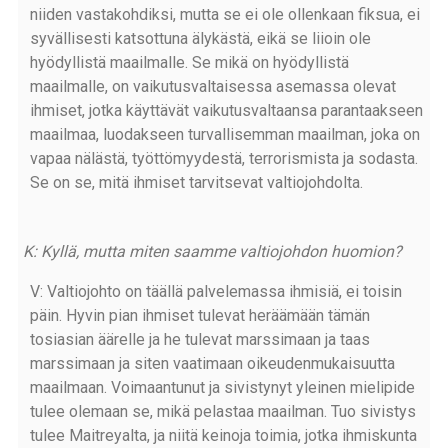
niiden vastakohdiksi, mutta se ei ole ollenkaan fiksua, ei
syvällisesti katsottuna älykästä, eikä se liioin ole
hyödyllistä maailmalle. Se mikä on hyödyllistä
maailmalle, on vaikutusvaltaisessa asemassa olevat
ihmiset, jotka käyttävät vaikutusvaltaansa parantaakseen
maailmaa, luodakseen turvallisemman maailman, joka on
vapaa nälästä, työttömyydestä, terrorismista ja sodasta.
Se on se, mitä ihmiset tarvitsevat valtiojohdolta.
K: Kyllä, mutta miten saamme valtiojohdon huomion?
V: Valtiojohto on täällä palvelemassa ihmisiä, ei toisin
päin. Hyvin pian ihmiset tulevat heräämään tämän
tosiasian äärelle ja he tulevat marssimaan ja taas
marssimaan ja siten vaatimaan oikeudenmukaisuutta
maailmaan. Voimaantunut ja sivistynyt yleinen mielipide
tulee olemaan se, mikä pelastaa maailman. Tuo sivistys
tulee Maitreyalta, ja niitä keinoja toimia, jotka ihmiskunta