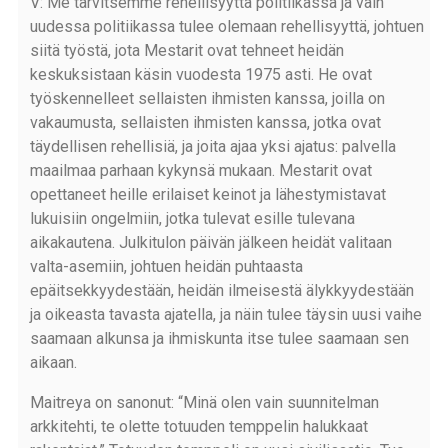
V: Me tarvitsemme rehellisyyttä politiikassa ja vain
uudessa politiikassa tulee olemaan rehellisyyttä, johtuen
siitä työstä, jota Mestarit ovat tehneet heidän
keskuksistaan käsin vuodesta 1975 asti. He ovat
työskennelleet sellaisten ihmisten kanssa, joilla on
vakaumusta, sellaisten ihmisten kanssa, jotka ovat
täydellisen rehellisiä, ja joita ajaa yksi ajatus: palvella
maailmaa parhaan kykynsä mukaan. Mestarit ovat
opettaneet heille erilaiset keinot ja lähestymistavat
lukuisiin ongelmiin, jotka tulevat esille tulevana
aikakautena. Julkitulon päivän jälkeen heidät valitaan
valta-asemiin, johtuen heidän puhtaasta
epäitsekkyydestään, heidän ilmeisestä älykkyydestään
ja oikeasta tavasta ajatella, ja näin tulee täysin uusi vaihe
saamaan alkunsa ja ihmiskunta itse tulee saamaan sen
aikaan.
Maitreya on sanonut: “Minä olen vain suunnitelman
arkkitehti, te olette totuuden temppelin halukkaat