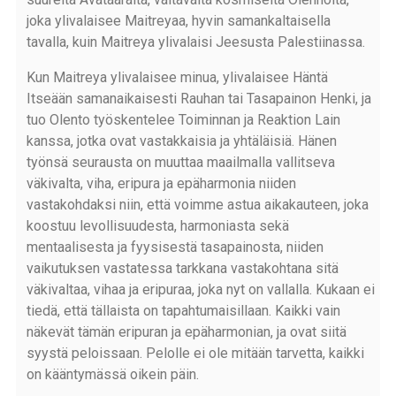
joka ylivalaisee Maitreyaa, hyvin samankaltaisella
tavalla, kuin Maitreya ylivalaisi Jeesusta Palestiinassa.
Kun Maitreya ylivalaisee minua, ylivalaisee Häntä
Itseään samanaikaisesti Rauhan tai Tasapainon Henki, ja
tuo Olento työskentelee Toiminnan ja Reaktion Lain
kanssa, jotka ovat vastakkaisia ja yhtäläisiä. Hänen
työnsä seurausta on muuttaa maailmalla vallitseva
väkivalta, viha, eripura ja epäharmonia niiden
vastakohdaksi niin, että voimme astua aikakauteen, joka
koostuu levollisuudesta, harmoniasta sekä
mentaalisesta ja fyysisestä tasapainosta, niiden
vaikutuksen vastatessa tarkkana vastakohtana sitä
väkivaltaa, vihaa ja eripuraa, joka nyt on vallalla. Kukaan ei
tiedä, että tällaista on tapahtumaisillaan. Kaikki vain
näkevät tämän eripuran ja epäharmonian, ja ovat siitä
syystä peloissaan. Pelolle ei ole mitään tarvetta, kaikki
on kääntymässä oikein päin.