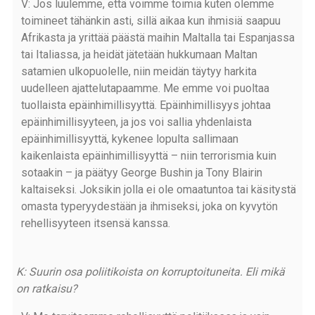
V: Jos luulemme, että voimme toimia kuten olemme
toimineet tähänkin asti, sillä aikaa kun ihmisiä saapuu
Afrikasta ja yrittää päästä maihin Maltalla tai Espanjassa
tai Italiassa, ja heidät jätetään hukkumaan Maltan
satamien ulkopuolelle, niin meidän täytyy harkita
uudelleen ajattelutapaamme. Me emme voi puoltaa
tuollaista epäinhimillisyyttä. Epäinhimillisyys johtaa
epäinhimillisyyteen, ja jos voi sallia yhdenlaista
epäinhimillisyyttä, kykenee lopulta sallimaan
kaikenlaista epäinhimillisyyttä – niin terrorismia kuin
sotaakin – ja päätyy George Bushin ja Tony Blairin
kaltaiseksi. Joksikin jolla ei ole omaatuntoa tai käsitystä
omasta typeryydestään ja ihmiseksi, joka on kyvytön
rehellisyyteen itsensä kanssa.
K: Suurin osa poliitikoista on korruptoituneita. Eli mikä
on ratkaisu?