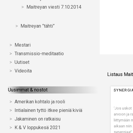
Maitreyan viesti 7.10.2014
Maitreyan ”tähti”
Mestari
Transmissio-meditaatio
Uutiset
Videoita
Listaus Mait
Uusimmat & nostot
SYNERGI
Amerikan kohtalo ja rooli
‘Jos uskot
Intialainen tyttö itkee pieniä kiviä
arvoon ja 
Jakaminen on ratkaisu
liittymään
aikaan nii
K & V loppukesä 2021
synergiaa!’