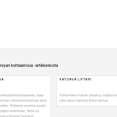
reyan kohtaamisia -artikkeleista
AA
KATOAVA LIFTARI
 oikeudenmukaisuuteen, tasa-
Poliisi kertoi hänen olevan jo neljäs i
rauhaan, tahdomme kutsua sinut
joka sanoi samana iltana samaa.
 meihin. Yhdessä voimme saada
n paljon enemmän. Tämä on
 sanoi Ronnie Tsunami!