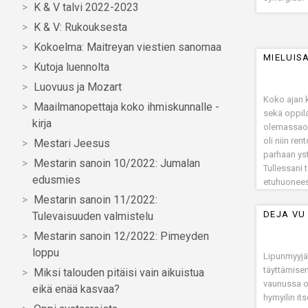
K & V talvi 2022-2023
K & V: Rukouksesta
Kokoelma: Maitreyan viestien sanomaa
MIELUISA
Kutoja luennolta
Luovuus ja Mozart
Koko ajan k
Maailmanopettaja koko ihmiskunnalle -
sekä oppil
kirja
olemassaolo
oli niin ren
Mestari Jeesus
parhaan yst
Mestarin sanoin 10/2022: Jumalan
Tullessani 
edusmies
etuhuonees
näin kuinka
Mestarin sanoin 11/2022:
ylähyllyllä
DEJA VU
Tulevaisuuden valmistelu
lainattavien
Mestarin sanoin 12/2022: Pimeyden
kirjastoa.
loppu
Lipunmyyjä 
täyttämisen
Miksi talouden pitäisi vain aikuistua
vaunussa ol
eikä enää kasvaa?
hymyilin it