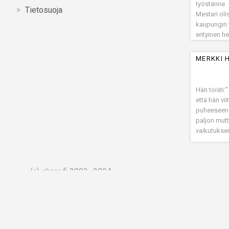
työstänne. 
Tietosuoja
Mestari olis
kaupungin y
erityinen he
tekemään 
MERKKI 
Hän toisti:
että hän vi
puheeseen. 
paljon mut
vaikutukse
(c) share.fi 2003–2024
S