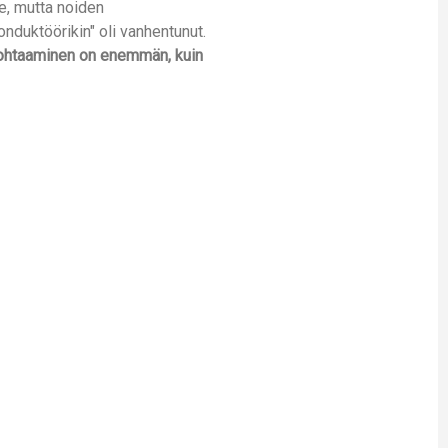
e, mutta noiden
konduktöörikin" oli vanhentunut.
ohtaaminen on enemmän, kuin