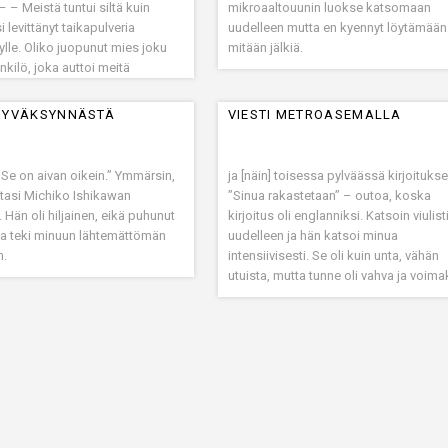
– – Meistä tuntui siltä kuin
mikroaaltouunin luokse katsomaan
i levittänyt taikapulveria
uudelleen mutta en kyennyt löytämään
lle. Oliko juopunut mies joku
mitään jälkiä.
nkilö, joka auttoi meitä
työmme?
HYVÄKSYNNÄSTÄ
VIESTI METROASEMALLA
” Se on aivan oikein.” Ymmärsin,
ja [näin] toisessa pylväässä kirjoituks
ittasi Michiko Ishikawan
”Sinua rakastetaan” – outoa, koska
Hän oli hiljainen, eikä puhunut
kirjoitus oli englanniksi. Katsoin viulist
ta teki minuun lähtemättömän
uudelleen ja hän katsoi minua
n.
intensiivisesti. Se oli kuin unta, vähän
utuista, mutta tunne oli vahva ja voima
---
seuraavat
ivun alkuun