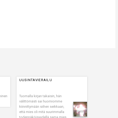
UUSINTAVIERAILU
hminen
Tuomalla kirjan takaisin, hän
välittömästi sai huomiomme
kiinnittymään siihen seikkaan,
että mies oli mitä suurimmalla
todennäköisyydellä sama mies,