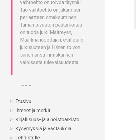
vaihtoehto on toivoa täynnä!
Tuo vaihtoehto on jakamisen
periaatteen omaksuminen.
Tämän sivuston päätarkoitus
on tuoda julki Maitreyan,
Maailmanopettajan, esilletulo
julkisuuteen ja Hänen toivon
sanomansa ihmiskunnan
valoisasta tulevaisuudesta.
– – –
Etusivu
Ihmeet ja merkit
Kirjallisuus- ja aineistoarkisto
Kysymyksiä ja vastauksia
Lehdistölle