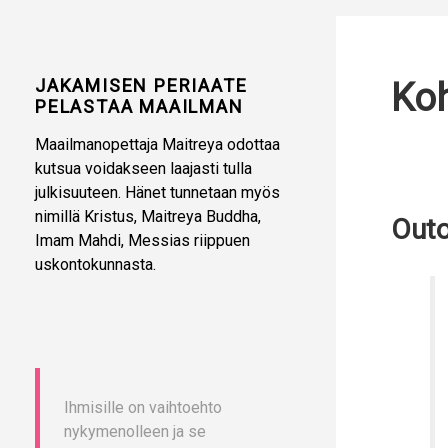
JAKAMISEN PERIAATE
Koh
PELASTAA MAAILMAN
Maailmanopettaja Maitreya odottaa
kutsua voidakseen laajasti tulla
julkisuuteen. Hänet tunnetaan myös
nimillä Kristus, Maitreya Buddha,
Outo
Imam Mahdi, Messias riippuen
uskontokunnasta.
Ihmisille on vaihtoehto
nykymenolleen ja se