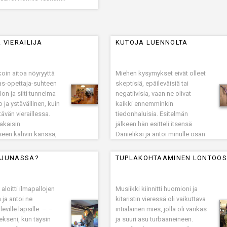
 VIERAILIJA
KUTOJA LUENNOLTA
oin aitoa nöyryyttä
Miehen kysymykset eivät olleet
as-opettaja-suhteen
skeptisiä, epäileväisiä tai
n ja silti tunnelma
negatiivisia, vaan ne olivat
to ja ystävällinen, kuin
kaikki ennemminkin
ävän vieraillessa.
tiedonhaluisia. Esitelmän
takaisin
jälkeen hän esitteli itsensä
een kahvin kanssa,
Danieliksi ja antoi minulle osan
 mies katseli kirjoja
kuviota, jonka hän oli kutonut.
, missä pidämme
Hän kutsui sitä nimellä
 JUNASSA?
TUPLAKOHTAAMINEN LONTOO
 kirjojen pientä
ystävällinen neliö
aloitti ilmapallojen
Musiikki kiinnitti huomioni ja
 ja antoi ne
kitaristin vieressä oli vaikuttava
eville lapsille. – –
intialainen mies, jolla oli värikäs
sekseni, kun täysin
ja suuri asu turbaaneineen.