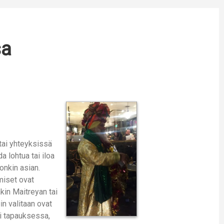
sa
 tai yhteyksissä
 lohtua tai iloa
onkin asian.
miset ovat
kin Maitreyan tai
in valitaan ovat
oli tapauksessa,