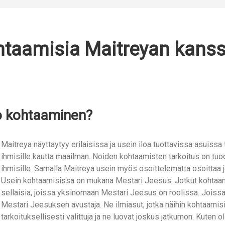
taamisia Maitreyan kans
 kohtaaminen?
Maitreya näyttäytyy erilaisissa ja usein iloa tuottavissa asuissa
ihmisille kautta maailman. Noiden kohtaamisten tarkoitus on tuoda
ihmisille. Samalla Maitreya usein myös osoittelematta osoittaa j
Usein kohtaamisissa on mukana Mestari Jeesus. Jotkut kohtaa
sellaisia, joissa yksinomaan Mestari Jeesus on roolissa. Joissa
Mestari Jeesuksen avustaja. Ne ilmiasut, jotka näihin kohtaamisi
tarkoituksellisesti valittuja ja ne luovat joskus jatkumon. Kuten 