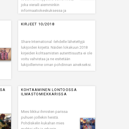
joka vieraili aiemminkin
informaatiokeskuksessa ja
puhui tuolloin kolleegoillemme
ja josta oli vahvistettu, että hän
KIRJEET 10/2018
oli Maitreyan hahmo
Share International -lehdelle lähetettyjä
lukijoiden kirjeitä. Näiden lokakuun 2018
kirjeiden kohtaamisten autenttisuutta ei ole
voitu vahvistaa ja ne esitetään
lukijoillemme oman pohdinnan ainekseksi.
SSA
KOHTAAMINEN LONTOOSSA
ILMASTOMIEKKARISSA
Mies liikkui ihmisten parissa
puhuen joillekin heistä.
Pohdiskelin kukahan mies
mahtoi olla ja erkanin