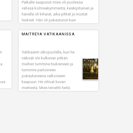
Paikalle saapunut mies oli puolessa
välissä kolmeakymmentä, keskipituinen ja
hänellä oli kiharat, aika pitkät ja mustat
hiukset. Hän oli pukeutunut kuin
länsimaalainen yliopisto-opiskelija.
MAITREYA VATIKAANISSA
en
Vatikaanin ulkopuolella, kun he
näkivät ohi kulkevan pitkän
ia
miehen tummine hiuksineen ja
tummine partoineen
pukeutuneena valkoiseen
kas.
kaapuun. He ottivat kuvan
miehestä. Mies tervehti heitä
espanjaksi “Buenas noches”
(hyvää yötä) ja jatkoi kävelyään,
kunnes pysähtyi jonkun matkan
 18
päässä. Mies kyyristyi.