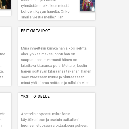
ryhmästämme kulkien miestä
kohden. Kysyin häneltä: Onko
sinulla viestiä meille? Hän
vastasi: Viestiä?
ERITYISTAIDOT
Minä ihmettelin kuinka hän aikoo selvitä
mme
alas jyrkkää mäkeä johon hän on
saapumassa – varmasti hänen on
.
laitettava kitaransa pois. Mutta ei, kuulin
ta,
hänen soittavan kitaraansa takanani hänen
ttä
saavuttaessaan minua ja ohittaessaan
minut yhä kitaraa soittaen ja rullaluistellen
alas jyrkkää mäkeä.
YKSI TOISELLE
vät
Asettelin nopeasti mikrofonin
vat
käyttökuntoon ja asetuin paikalleni
n
huoneen etuosaan aloittaakseni puheen.