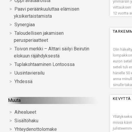
Oppi avataaroista
ymmärsin y
viittaukse
Paavi peräänkuuluttaa elämisen
12 vuotta 
yksikertaistamista
Synergiaa
TARKEMM
Taloudellisen jakamisen
perusperiaatteet
Toivon merkki – Alttari säilyi Beirutin
Olin häkelt
lompakkoni j
elokuun räjähdyksestä
euron setel
Tuplakohtaaminen Lontoossa
seteli tuli
Uusintavierailu
hänelle 50 
anna minull
Yhdessä
sinulle tak
KEVYTTÄ
Muuta
Aihealueet
Yllätyksek
Sisältöhaku
missä kävim
julisteemme
Yhteydenottolomake