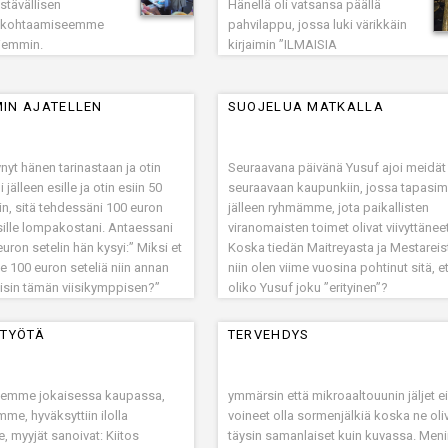
stävällisen
Hänellä oli vatsansa päällä
n kohtaamiseemme
pahvilappu, jossa luki värikkäin
aiemmin.
kirjaimin ”ILMAISIA
HALAUKSIA”. Kauniista
musiikista ja erottuvasta asusta
huolimatta kukaan ei tuntunut
IN AJATELLEN
SUOJELUA MATKALLA
huomaavan heitä, vaikkakin
tämä katu perjantai-iltana on
ruuhkainen ja eläväinen
ynyt hänen tarinastaan ja otin
Seuraavana päivänä Yusuf ajoi meidät
täynnään baareja sekä
älleen esille ja otin esiin 50
seuraavaan kaupunkiin, jossa tapasi
humalaisia ihmisiä.
in, sitä tehdessäni 100 euron
jälleen ryhmämme, jota paikallisten
 esille lompakostani. Antaessani
viranomaisten toimet olivat viivyttäneet
euron setelin hän kysyi:” Miksi et
Koska tiedän Maitreyasta ja Mestareis
e 100 euron seteliä niin annan
niin olen viime vuosina pohtinut sitä, e
aisin tämän viisikymppisen?”
oliko Yusuf joku ”erityinen”?
 TYÖTÄ
TERVEHDYS
semme jokaisessa kaupassa,
ymmärsin että mikroaaltouunin jäljet ei
me, hyväksyttiin ilolla
voineet olla sormenjälkiä koska ne oli
, myyjät sanoivat: Kiitos
täysin samanlaiset kuin kuvassa. Meni