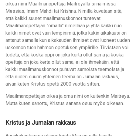
oikea nimi Maailmanopettaja Maitreyalla siinä missä
Messias, Imam Mahdi tai Krishna. Nimillä kuvataan sitä,
että kaikki suuret maailmanuskonnot tuntevat
Maailmanopettajan ”omalla” nimellään ja yhtä kaikki nuo
kaikki nimet ovat vain lempinimiä, jotka kukin aikakausi on
antanut samalla kun aikakauden ihmiset ovat luoneet uuden
uskonnon tuon hahmon opetuksen ympärille. Tiivistäen voi
todeta, että koska oppi on joka kerta ollut sama ja koska
opettaja on joka kerta ollut sama, ei ole ihmekään, että
kaikki maailmanuskonnot puhuvat samoista teemoista ja
että niiden suurin yhteinen teema on Jumalan rakkaus,
aivan kuten Kristus opetti 2000 vuotta sitten.
Maailmanopettajan oikea ja oma nimi on kuitenkin Maitreya.
Mutta kuten sanottu, Kristus sanana osuu myös oikeaan.
Kristus ja Jumalan rakkaus
Aurinkokuntamme planeetoista Maa on sillä tavalla