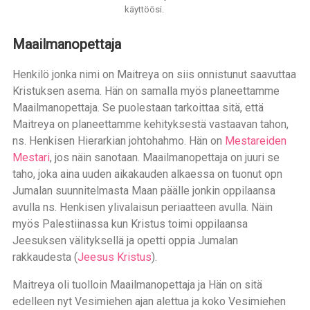
käyttöösi.
Maailmanopettaja
Henkilö jonka nimi on Maitreya on siis onnistunut saavuttaa
Kristuksen asema. Hän on samalla myös planeettamme
Maailmanopettaja. Se puolestaan tarkoittaa sitä, että
Maitreya on planeettamme kehityksestä vastaavan tahon,
ns. Henkisen Hierarkian johtohahmo. Hän on
Mestareiden
Mestari
, jos näin sanotaan. Maailmanopettaja on juuri se
taho, joka aina uuden aikakauden alkaessa on tuonut opn
Jumalan suunnitelmasta Maan päälle jonkin oppilaansa
avulla ns. Henkisen ylivalaisun periaatteen avulla. Näin
myös Palestiinassa kun Kristus toimi oppilaansa
Jeesuksen välityksellä ja opetti oppia Jumalan
rakkaudesta (
Jeesus Kristus
).
Maitreya oli tuolloin Maailmanopettaja ja Hän on sitä
edelleen nyt Vesimiehen ajan alettua ja koko Vesimiehen