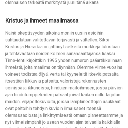
olennaisen tärkeätä merkitystä juuri tänä aikana.
Kristus ja ihmeet maailmassa
Näinä skeptisyyden aikoina moniin uusiin asioihin
suhtaudutaan valitettavan torjuvasti ja vältellen. Siksi
Kristus ja Hierarkia on jättänyt selkeitä merkkejä tulostaan
ja tehtävästään noiden kolmen sanansaattajansa lisäksi.
Time-lehti kirjoittikin 1995 yhden numeron pääartikkelinaan
ihmeistä, joita maailma on täynnään. Olemme viime vuosina
voineet todistaa öljyä, verta tai kyyneleitä itkeviä patsaita;
itsestään liikkuvia patsaita; valoristejä rakennusten
seinissä ja ikkunoissa; hindujen maitoihmeen, jossa päivien
ajan hindutemppeleiden patsaat joivat kaiken niille tarjotun
maidon; viljapeltokuvioita, joissa lähiplaneettojen asukkaat
ovat peltoihin tehdyin kuvioin ilmaisseet itsensä
olemassaolosta ja linkittymisestä omaan planeettaamme ja
nyt viimeisimpänä jo usean vuoden ajan taivaalla kaikkialla