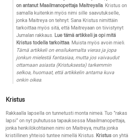
on antanut Maailmanopettaja Maitreyalla
. Kristus on
samalla kuitenkin myös nimi sille saavutukselle,
jonka Maitreya on tehnyt. Sana Kristus nimittäin
tarkoittaa myös sitä, että Maitreyaan on tiivistynyt
Jumalan rakkaus.
Lue tämä artikkeli ja opi mitä
Kristus todella tarkoittaa
. Muista myös avoin mieli.
Tämä artikkeli on ensilukemalta vieras ja jopa
jonkun mielestä fantasiaa, mutta jos vaivaudut
ottamaan asiasta (Kristuksesta) tarkemmin
selkoa, huomaat, että artikkelin antama kuva
onkin oikea
.
Kristus
Rakkaalla lapsella on tunnetusti monta nimeä. Tuo ”rakas
lapsi” on nyt puhutussa tapauksessa Maailmanopettaja,
jonka henkilökohtainen nimi on Maitreya, mutta jonka
kristillinen yhteisö tuntee nimellä Kristus.
Kristus
on yhtä