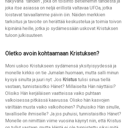
näkyvänä ”tähden”, joka on toisinto Betlehemin tähdestä ja
joka itse asiassa on neljä erillistä valtavaa UFOa, jotka
loistavat taivaallamme päivin öin. Näiden merkkien
tarkoitus ja tavoite on herättää keskustelua ja toimia toivon
kipinänä heille, jotka jo sydämessään uskovat Kristuksen
tuloon julkisuuteen.
Oletko avoin kohtaamaan Kristuksen?
Moni uskoo Kristukseen sydämensä yksityisyydessä ja
monelle kirkko on tie Jumalan huomaan, mutta salli minun
kysyä sinulta ja juuri nyt: Jos
Kristus
tulisi sinua tiellä
vastaan, tunnistaisitko Hänet? Millaiselta Hän näyttäisi?
Olisiko Hän kerjäläisen vaatteissa vaiko puhtaan
valkoisessa pitkässä kaavussa. Olisko hän kasvojen
väriltään musta vaiko valkoihoinen? Puhuisiko Hän sinulle,
tavalliselle ihmiselle? Ja jos puhuisi, tunnistaisitko Hänet?
Monelle on nimittäin viime vuosina käynyt niin, että Kristus
on tullut vastaan, mutta Häntä ei ole tunnistettu siksi mitä