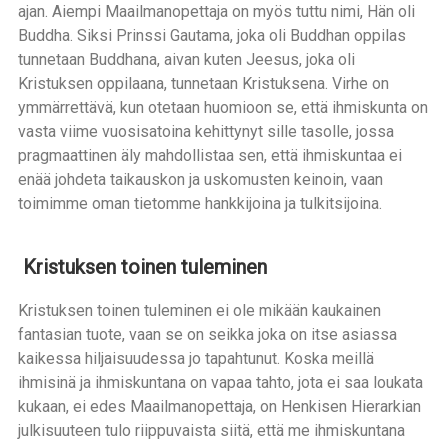
ajan. Aiempi Maailmanopettaja on myös tuttu nimi, Hän oli
Buddha. Siksi Prinssi Gautama, joka oli Buddhan oppilas
tunnetaan Buddhana, aivan kuten Jeesus, joka oli
Kristuksen oppilaana, tunnetaan Kristuksena. Virhe on
ymmärrettävä, kun otetaan huomioon se, että ihmiskunta on
vasta viime vuosisatoina kehittynyt sille tasolle, jossa
pragmaattinen äly mahdollistaa sen, että ihmiskuntaa ei
enää johdeta taikauskon ja uskomusten keinoin, vaan
toimimme oman tietomme hankkijoina ja tulkitsijoina.
Kristuksen toinen tuleminen
Kristuksen toinen tuleminen ei ole mikään kaukainen
fantasian tuote, vaan se on seikka joka on itse asiassa
kaikessa hiljaisuudessa jo tapahtunut. Koska meillä
ihmisinä ja ihmiskuntana on vapaa tahto, jota ei saa loukata
kukaan, ei edes Maailmanopettaja, on Henkisen Hierarkian
julkisuuteen tulo riippuvaista siitä, että me ihmiskuntana