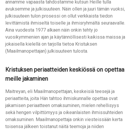
annamme vapaasta tahdostamme kutsun Heille tulla
avuksemme ja julkisuuteen. Näin ollen ja juuri tämän vuoksi,
julkisuuteen tulon prosessi on ollut verkkaista tiedon
levittämistä ihmiseltä toiselle ja ihmisryhmältä seuraavalle.
Aina vuodesta 1977 alkaen näin onkin tehty jo
vuosikymmenien ajan ja käytännöllisesti kaikissa maissa ja
jokaisella kielellä on tarjolla tietoa Kristuksen
(Maailmanopettajan) julkisuuteen tulosta.
Kristuksen periaatteiden keskiössä on opettaa
meille jakaminen
Maitreyan, eli Maailmanopettajan, keskeisiä teesejä ja
periaatteita, joita Hän tahtoo ihmiskunnalle opettaa ovat
jakamisen periaatteen omaksuminen, mielen rehellisyys
sekä hengen vilpittömyys ja oikeanlaisten ihmissuhteiden
omaksuminen. Maailmanopettaja onkin viesteissään kerta
toisensa jälkeen toistanut näitä teemoja ja niiden